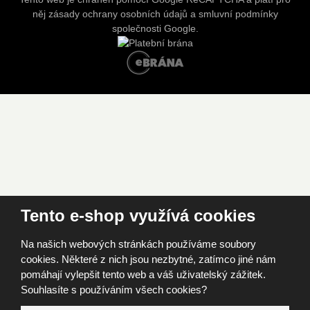
něj
zásady ochrany osobních údajů
a
smluvní podmínky
společnosti Google.
e
B
R
Á
N
A
.
c
z
Tento e-shop využívá cookies
Na našich webových stránkách používáme soubory
cookies. Některé z nich jsou nezbytné, zatímco jiné nám
pomáhají vylepšit tento web a váš uživatelský zážitek.
Souhlasíte s používáním všech cookies?