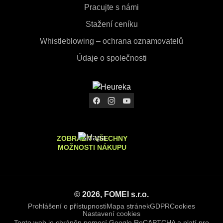
Pracujte s námi
Stažení ceníku
Whistleblowing – ochrana oznamovatelů
Údaje o společnosti
ZOBRAZIT VŠECHNY
MOŽNOSTI NÁKUPU
© 2026, FOMEI s.r.o.
Prohlášení o přístupnosti
Mapa stránek
GDPR
Cookies
Nastavení cookies
Tento web je chráněn pomocí Google ReCAPTCHA a platí pro