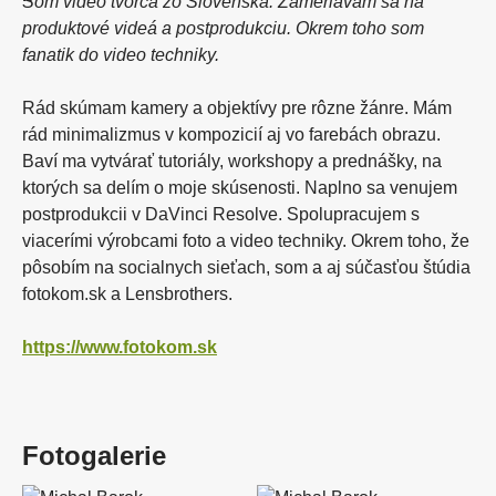
Som video tvorca zo Slovenska. Zameriavam sa na
produktové videá a postprodukciu. Okrem toho som
fanatik do video techniky.
Rád skúmam kamery a objektívy pre rôzne žánre. Mám
rád minimalizmus v kompozicií aj vo farebách obrazu.
Baví ma vytvárať tutoriály, workshopy a prednášky, na
ktorých sa delím o moje skúsenosti. Naplno sa venujem
postprodukcii v DaVinci Resolve. Spolupracujem s
viacerími výrobcami foto a video techniky. Okrem toho, že
pôsobím na socialnych sieťach, som a aj súčasťou štúdia
fotokom.sk a Lensbrothers.
https://www.fotokom.sk
Fotogalerie