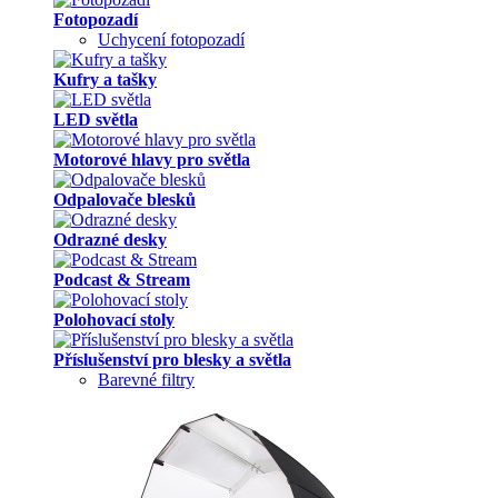
Fotopozadí
Uchycení fotopozadí
Kufry a tašky
LED světla
Motorové hlavy pro světla
Odpalovače blesků
Odrazné desky
Podcast & Stream
Polohovací stoly
Příslušenství pro blesky a světla
Barevné filtry