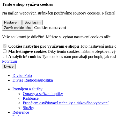
Tento e-shop využívá cookies
Na našich webových stránkách používáme soubory cookies. Některé z n
Nastavení
Souhlasím
Cookies nastavení
Zavřít cookie lištu
Vaše soukromí je důležité. Můžete si vybrat nastavení cookies níže.
Cookies nezbytné pro využívání e-shopu
Toto nastavení nelze 
Marketingové cookies
Díky těmto cookies můžeme zlepšovat výko
Analytické cookies
Tyto cookies nám pomáhají pochopit, jak e-s
Potvrzuji
Divize
Divize Foto
Divize Radiodiagnostika
Pronájem a služby
Opravy a seřízení optiky
Kalibrace
Pronájem osvětlovací techniky a tiskového vybavení
Služby
Reference