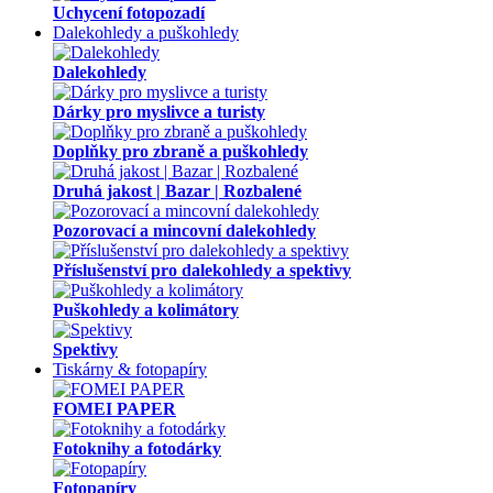
Uchycení fotopozadí
Dalekohledy a puškohledy
Dalekohledy
Dárky pro myslivce a turisty
Doplňky pro zbraně a puškohledy
Druhá jakost | Bazar | Rozbalené
Pozorovací a mincovní dalekohledy
Příslušenství pro dalekohledy a spektivy
Puškohledy a kolimátory
Spektivy
Tiskárny & fotopapíry
FOMEI PAPER
Fotoknihy a fotodárky
Fotopapíry