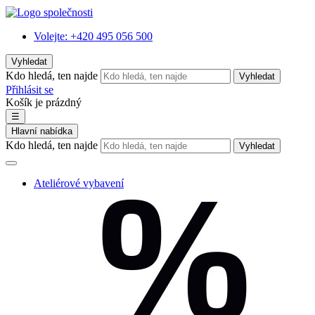
Volejte:
+420 495 056 500
Vyhledat
Kdo hledá, ten najde
Vyhledat
Přihlásit se
Košík je prázdný
☰
Hlavní nabídka
Kdo hledá, ten najde
Vyhledat
Ateliérové vybavení