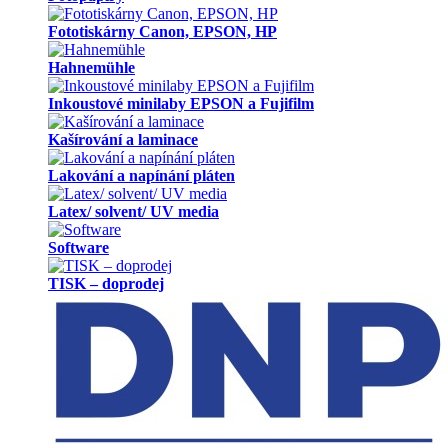
Fototiskárny Canon, EPSON, HP
Hahnemühle
Inkoustové minilaby EPSON a Fujifilm
Kašírování a laminace
Lakování a napínání pláten
Latex/ solvent/ UV media
Software
TISK – doprodej