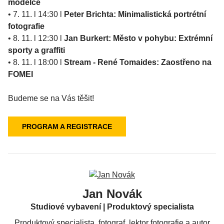
modelce
• 7. 11. l 14:30 l
Peter Brichta: Minimalistická portrétní
fotografie
• 8. 11. l 12:30 l
Jan Burkert: Město v pohybu: Extrémní
sporty a graffiti
• 8. 11. l 18:00 l
Stream - René Tomaides: Zaostřeno na
FOMEI
Budeme se na Vás těšit!
PROGRAM A REGISTRACE
Jan Novák
Studiové vybavení | Produktový specialista
Produktový specialista, fotograf, lektor fotografie a autor