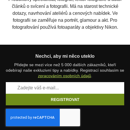
článků o svícení a fotografii. Má na starost technické
dotazy, navrhování ateliérů a cenových nabídek. Ve
fotografii se zaměřuje na portrét, glamour a akt. Pro
fotografování používá fotoaparáty a objektivy Nikon.
Nechci, aby mi něco uteklo
Přidejte se mezi více než 5 000 dalších zákazníků, kteří
odebírají naše exkluzivní tipy a nabídky. Registrací souhlasím se
zpracováním osobních údajů
.
REGISTROVAT