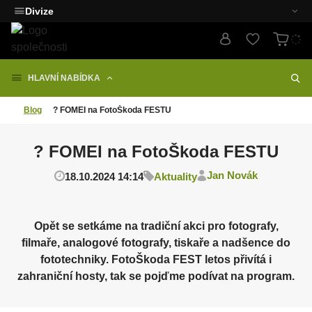
Divize
HLAVNÍ NABÍDKA
Blog
? FOMEI na FotoŠkoda FESTU
? FOMEI na FotoŠkoda FESTU
Jan Novák
18.10.2024 14:14
Aktuality
Opět se setkáme na tradiční akci pro fotografy,
filmaře, analogové fotografy, tiskaře a nadšence do
fototechniky. FotoŠkoda FEST letos přivítá i
zahraniční hosty, tak se pojďme podívat na program.