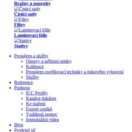
Brašny a popruhy
Čisticí sady
Filtry
Laminovací fólie
Stativy
Pronájem a služby
Opravy a seřízení optiky
Kalibrace
Pronájem osvětlovací techniky a tiskového vybavení
Služby
Reference
Podpora
ICC Profily
Katalog tiskáren
Ke stažení
Export ceníků
Vzdálená pomoc
Instruktážní videa
Blog
Prodejní síť