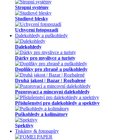
Stropní systémy
Studiové blesky
Uchycení fotopozadí
Dalekohledy a puškohledy
Dalekohledy
Dárky pro myslivce a turisty
Doplňky pro zbraně a puškohledy
Druhá jakost | Bazar | Rozbalené
Pozorovací a mincovní dalekohledy
Příslušenství pro dalekohledy a spektivy
Puškohledy a kolimátory
Spektivy
Tiskárny & fotopapíry