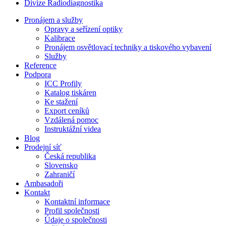
Divize Radiodiagnostika
Pronájem a služby
Opravy a seřízení optiky
Kalibrace
Pronájem osvětlovací techniky a tiskového vybavení
Služby
Reference
Podpora
ICC Profily
Katalog tiskáren
Ke stažení
Export ceníků
Vzdálená pomoc
Instruktážní videa
Blog
Prodejní síť
Česká republika
Slovensko
Zahraničí
Ambasadoři
Kontakt
Kontaktní informace
Profil společnosti
Údaje o společnosti