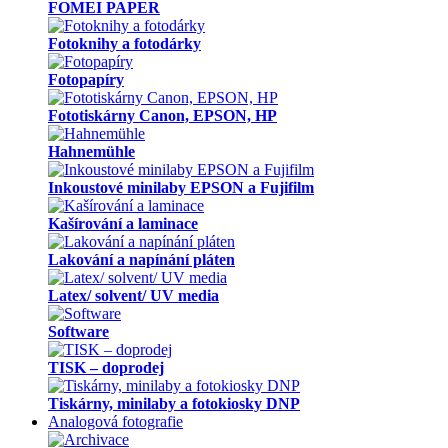
FOMEI PAPER
Fotoknihy a fotodárky
Fotopapíry
Fototiskárny Canon, EPSON, HP
Hahnemühle
Inkoustové minilaby EPSON a Fujifilm
Kašírování a laminace
Lakování a napínání pláten
Latex/ solvent/ UV media
Software
TISK – doprodej
Tiskárny, minilaby a fotokiosky DNP
Analogová fotografie