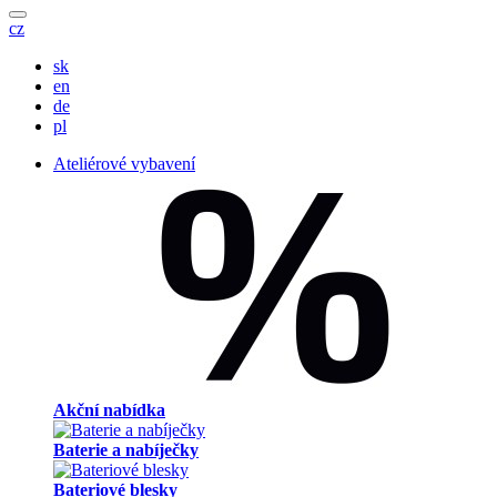
cz
sk
en
de
pl
Ateliérové vybavení
Akční nabídka
Baterie a nabíječky
Bateriové blesky