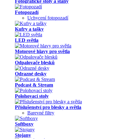
Fotografické stoly a stany
Fotopozadí
Uchycení fotopozadí
Kufry a tašky
LED světla
Motorové hlavy pro světla
Odpalovače blesků
Odrazné desky
Podcast & Stream
Polohovací stoly
Příslušenství pro blesky a světla
Barevné filtry
Softboxy
Stojany