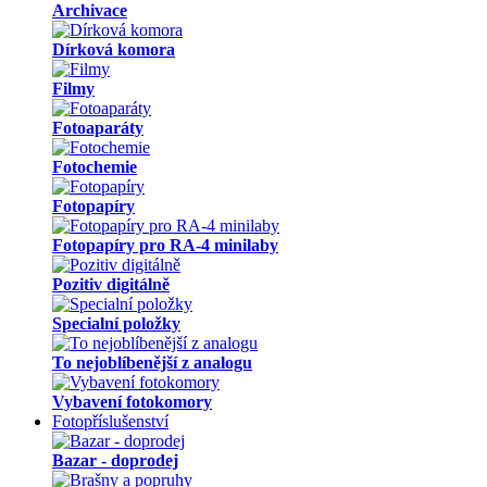
Archivace
Dírková komora
Filmy
Fotoaparáty
Fotochemie
Fotopapíry
Fotopapíry pro RA-4 minilaby
Pozitiv digitálně
Specialní položky
To nejoblíbenější z analogu
Vybavení fotokomory
Fotopříslušenství
Bazar - doprodej