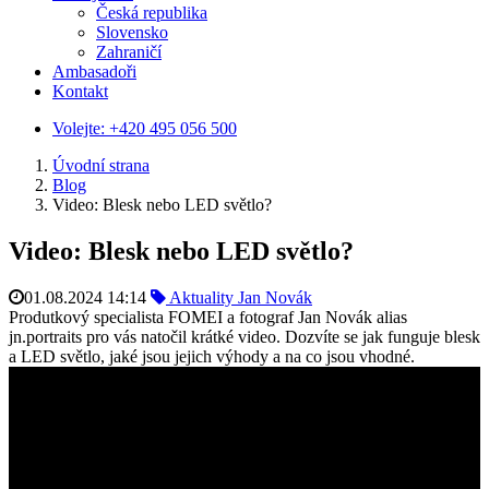
Česká republika
Slovensko
Zahraničí
Ambasadoři
Kontakt
Volejte:
+420 495 056 500
Úvodní strana
Blog
Video: Blesk nebo LED světlo?
Video: Blesk nebo LED světlo?
01.08.2024 14:14
Aktuality
Jan Novák
Produtkový specialista FOMEI a fotograf Jan Novák alias
jn.portraits pro vás natočil krátké video. Dozvíte se jak funguje blesk
a LED světlo, jaké jsou jejich výhody a na co jsou vhodné.