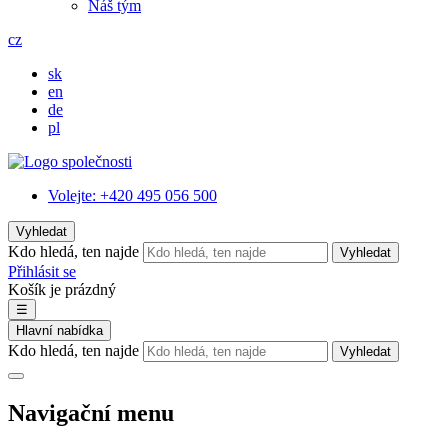
Náš tým
cz
sk
en
de
pl
Volejte:
+420 495 056 500
Vyhledat
Kdo hledá, ten najde
Vyhledat
Přihlásit se
Košík je prázdný
☰
Hlavní nabídka
Kdo hledá, ten najde
Vyhledat
Navigační menu