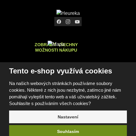
ZOBRAZIT VŠECHNY
MOŽNOSTI NÁKUPU
Tento e-shop využívá cookies
© 2026, FOMEI s.r.o.
Na našich webových stránkách používáme soubory
Prohlášení o přístupnosti
Mapa stránek
GDPR
Cookies
cookies. Některé z nich jsou nezbytné, zatímco jiné nám
Nastavení cookies
Tento web je chráněn pomocí Google ReCAPTCHA a platí pro
pomáhají vylepšit tento web a váš uživatelský zážitek.
něj
zásady ochrany osobních údajů
a
smluvní podmínky
Souhlasíte s používáním všech cookies?
společnosti Google.
Nastavení
e
Souhlasím
B