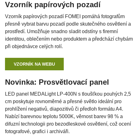
Vzorník papírových pozadí
Vzorník papírových pozadí FOMEI pomáhá fotografům
přesně vybrat barvu pozadí podle skutečného osvětlení a
prostředí. Umožňuje snadno sladit odstíny s firemní
identitou, oblečením nebo produktem a předchází chybám
při objednávce celých rolí.
VZORNÍK NA WEBU
Novinka: Prosvětlovací panel
LED panel MEDALight LP-400N s tloušťkou pouhých 2,5
cm poskytuje rovnoměrné a přesné světlo ideální pro
prohlížení negativů, diapozitivů či předloh formátu A4.
Nabízí barevnou teplotu 5000K, věrnost barev 98 % a
difuzní technologii pro bezodleskové osvětlení, což ocení
fotografové, grafici i archiváři.