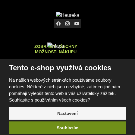
ZOBRAZIT VŠECHNY
MOŽNOSTI NÁKUPU
Tento e-shop využívá cookies
Na našich webových stránkách používáme soubory
© 2026, FOMEI s.r.o.
cookies. Některé z nich jsou nezbytné, zatímco jiné nám
Prohlášení o přístupnosti
Mapa stránek
GDPR
Cookies
Nastavení cookies
pomáhají vylepšit tento web a váš uživatelský zážitek.
Tento web je chráněn pomocí Google ReCAPTCHA a platí pro
Souhlasíte s používáním všech cookies?
něj
zásady ochrany osobních údajů
a
smluvní podmínky
společnosti Google.
Nastavení
e
Souhlasím
B