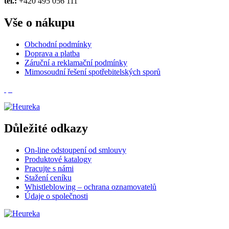
tel.:
+420 495 056 111
Vše o nákupu
Obchodní podmínky
Doprava a platba
Záruční a reklamační podmínky
Mimosoudní řešení spotřebitelských sporů
Důležité odkazy
On-line odstoupení od smlouvy
Produktové katalogy
Pracujte s námi
Stažení ceníku
Whistleblowing – ochrana oznamovatelů
Údaje o společnosti