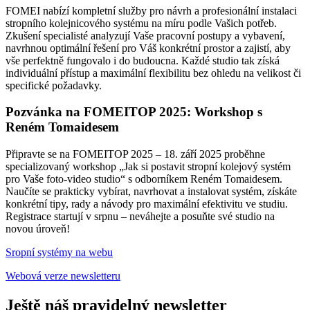
FOMEI nabízí kompletní služby pro návrh a profesionální instalaci
stropního kolejnicového systému na míru podle Vašich potřeb.
Zkušení specialisté analyzují Vaše pracovní postupy a vybavení,
navrhnou optimální řešení pro Váš konkrétní prostor a zajistí, aby
vše perfektně fungovalo i do budoucna. Každé studio tak získá
individuální přístup a maximální flexibilitu bez ohledu na velikost či
specifické požadavky.
Pozvánka na FOMEITOP 2025: Workshop s
Reném Tomaidesem
Připravte se na FOMEITOP 2025 – 18. září 2025 proběhne
specializovaný workshop „Jak si postavit stropní kolejový systém
pro Vaše foto-video studio“ s odborníkem Reném Tomaidesem.
Naučíte se prakticky vybírat, navrhovat a instalovat systém, získáte
konkrétní tipy, rady a návody pro maximální efektivitu ve studiu.
Registrace startují v srpnu – neváhejte a posuňte své studio na
novou úroveň!
Sropní systémy na webu
Webová verze newsletteru
Ještě náš pravidelný newsletter