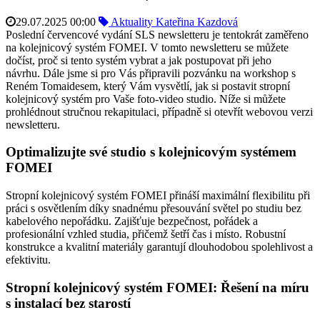
29.07.2025 00:00
Aktuality
Kateřina Kazdová
Poslední červencové vydání SLS newsletteru je tentokrát zaměřeno
na kolejnicový systém FOMEI. V tomto newsletteru se můžete
dočíst, proč si tento systém vybrat a jak postupovat při jeho
návrhu. Dále jsme si pro Vás připravili pozvánku na workshop s
Reném Tomaidesem, který Vám vysvětlí, jak si postavit stropní
kolejnicový systém pro Vaše foto-video studio. Níže si můžete
prohlédnout stručnou rekapitulaci, případně si otevřít webovou verzi
newsletteru.
Optimalizujte své studio s kolejnicovým systémem
FOMEI
Stropní kolejnicový systém FOMEI přináší maximální flexibilitu při
práci s osvětlením díky snadnému přesouvání světel po studiu bez
kabelového nepořádku. Zajišťuje bezpečnost, pořádek a
profesionální vzhled studia, přičemž šetří čas i místo. Robustní
konstrukce a kvalitní materiály garantují dlouhodobou spolehlivost a
efektivitu.
Stropní kolejnicový systém FOMEI: Řešení na míru
s instalací bez starostí