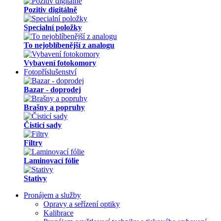
Pozitiv digitálně
Specialní položky
To nejoblíbenější z analogu
Vybavení fotokomory
Fotopříslušenství
Bazar - doprodej
Brašny a popruhy
Čisticí sady
Filtry
Laminovací fólie
Stativy
Pronájem a služby
Opravy a seřízení optiky
Kalibrace