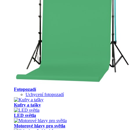
Fotopozadí
Uchycení fotopozadí
Kufry a tašky
LED světla
Motorové hlavy pro světla