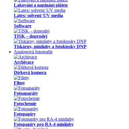
Lakování a napínání pláten
Latex/ solvent/ UV media
Software
TISK – doprodej
Tiskárny, minilaby a fotokiosky DNP
Analogová fotografie
Archivace
Dírková komora
Filmy
Fotoaparáty
Fotochemie
Fotopapíry
Fotopapíry pro RA-4 minilaby