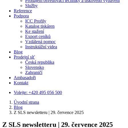
Pronájem osvětlovací techniky a tiskového vybavení
Služby
Reference
Podpora
ICC Profily
Katalog tiskáren
Ke stažení
Export ceníků
Vzdálená pomoc
Instruktážní videa
Blog
Prodejní síť
Česká republika
Slovensko
Zahraničí
Ambasadoři
Kontakt
Volejte:
+420 495 056 500
Úvodní strana
Blog
Z SLS newsletteru | 29. července 2025
Z SLS newsletteru | 29. července 2025