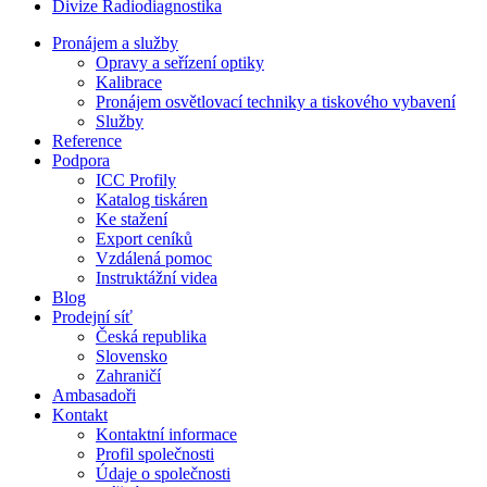
Divize Radiodiagnostika
Pronájem a služby
Opravy a seřízení optiky
Kalibrace
Pronájem osvětlovací techniky a tiskového vybavení
Služby
Reference
Podpora
ICC Profily
Katalog tiskáren
Ke stažení
Export ceníků
Vzdálená pomoc
Instruktážní videa
Blog
Prodejní síť
Česká republika
Slovensko
Zahraničí
Ambasadoři
Kontakt
Kontaktní informace
Profil společnosti
Údaje o společnosti