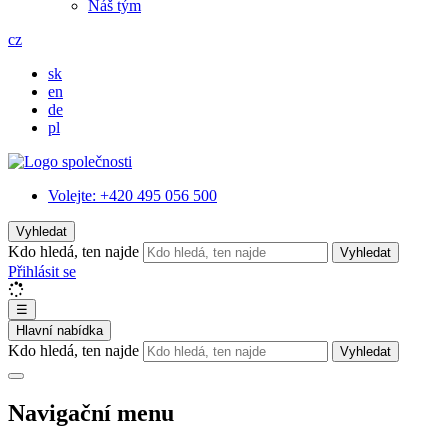
Náš tým
cz
sk
en
de
pl
Volejte:
+420 495 056 500
Vyhledat
Kdo hledá, ten najde
Vyhledat
Přihlásit se
☰
Hlavní nabídka
Kdo hledá, ten najde
Vyhledat
Navigační menu