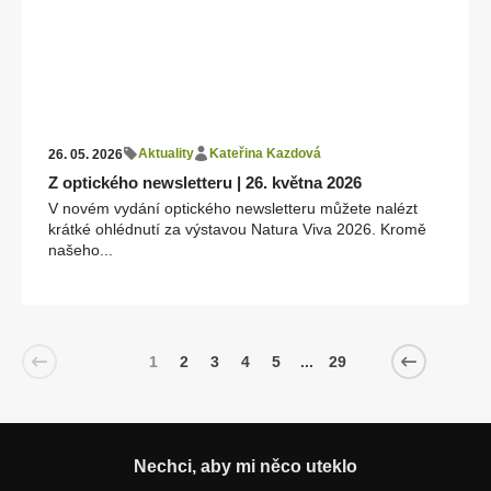
Aktuality
Kateřina Kazdová
26. 05. 2026
Z optického newsletteru | 26. května 2026
V novém vydání optického newsletteru můžete nalézt
krátké ohlédnutí za výstavou Natura Viva 2026. Kromě
našeho...
1
2
3
4
5
...
29
Nechci, aby mi něco uteklo