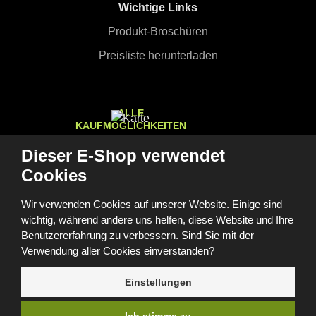
Wichtige Links
Produkt-Broschüren
Preisliste herunterladen
ALLE
KAUFMÖGLICHKEITEN
ANZEIGEN
Dieser E-Shop verwendet
Cookies
Wir verwenden Cookies auf unserer Website. Einige sind
© 2026, FOMEI s.r.o.
wichtig, während andere uns helfen, diese Website und Ihre
Barrierefreiheitserklärung
Sitemap
GDPR
Cookies
Cookie-Einstellungen
Benutzererfahrung zu verbessern. Sind Sie mit der
Diese Website ist durch reCAPTCHA geschützt und es gelten
Verwendung aller Cookies einverstanden?
die
Datenschutzbestimmungen
und
Nutzungsbedingungen
von
Google.
Einstellungen
e