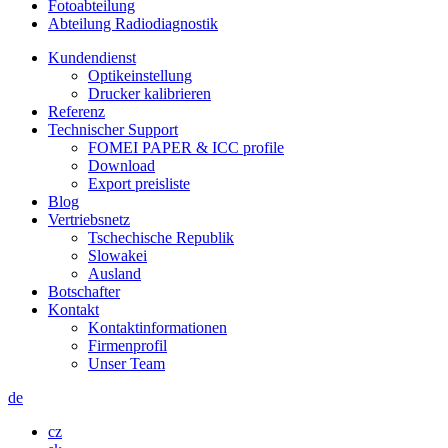
Fotoabteilung
Abteilung Radiodiagnostik
Kundendienst
Optikeinstellung
Drucker kalibrieren
Referenz
Technischer Support
FOMEI PAPER & ICC profile
Download
Export preisliste
Blog
Vertriebsnetz
Tschechische Republik
Slowakei
Ausland
Botschafter
Kontakt
Kontaktinformationen
Firmenprofil
Unser Team
de
cz