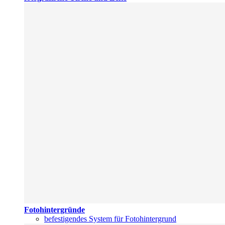
Fotohintergründe
befestigendes System für Fotohintergrund