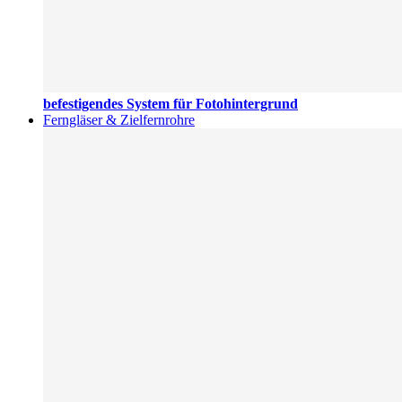
befestigendes System für Fotohintergrund
Ferngläser & Zielfernrohre