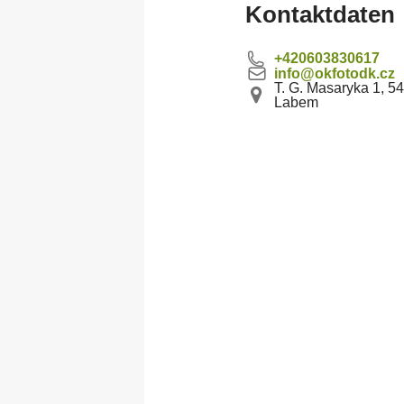
Kontaktdaten
D
Besondere Gegenstände
F
+420603830617
info@okfotodk.cz
Latex/ solvent/ UV media
S
Z
Verstellbare Schreibtische
T. G. Masaryka 1, 5
L
Labem
Deckenschienensystems
S