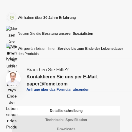
d
ö
r
u
h
u
z
e
Wir haben über
30 Jahre Erfahrung
n
i
n
g
e
S
Nutzen Sie die
Beratung unserer Spezialisten
s
r
i
n
e
e
u
Wir gewährleisten Ihnen
Service bis zum Ende der Lebensdauer
n
d
des Produkts
m
S
e
m
i
n
Brauchen Sie Hilfe?
e
e
B
Kontaktieren Sie uns per E-Mail:
r
d
e
paper@fomei.com
i
t
Anfrage über das Formular absenden
e
r
M
a
e
g
Detailbeschreibung
n
Technische Spezifikation
g
e
Downloads