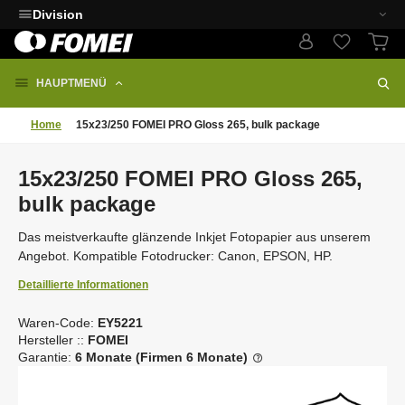
Division
HAUPTMENÜ
Home
15x23/250 FOMEI PRO Gloss 265, bulk package
15x23/250 FOMEI PRO Gloss 265,
bulk package
Das meistverkaufte glänzende Inkjet Fotopapier aus unserem
Angebot. Kompatible Fotodrucker: Canon, EPSON, HP.
Detaillierte Informationen
Waren-Code:
EY5221
V
Hersteller ::
FOMEI
e
Garantie:
6 Monate (Firmen 6 Monate)
n
d