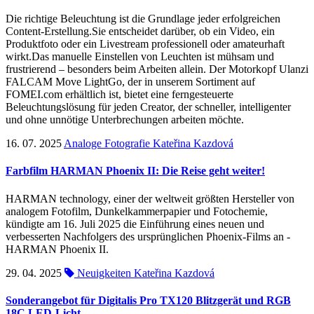
Die richtige Beleuchtung ist die Grundlage jeder erfolgreichen
Content-Erstellung.Sie entscheidet darüber, ob ein Video, ein
Produktfoto oder ein Livestream professionell oder amateurhaft
wirkt.Das manuelle Einstellen von Leuchten ist mühsam und
frustrierend – besonders beim Arbeiten allein. Der Motorkopf Ulanzi
FALCAM Move LightGo, der in unserem Sortiment auf
FOMEI.com erhältlich ist, bietet eine ferngesteuerte
Beleuchtungslösung für jeden Creator, der schneller, intelligenter
und ohne unnötige Unterbrechungen arbeiten möchte.
16. 07. 2025
Analoge Fotografie
Kateřina Kazdová
Farbfilm HARMAN Phoenix II: Die Reise geht weiter!
HARMAN technology, einer der weltweit größten Hersteller von
analogem Fotofilm, Dunkelkammerpapier und Fotochemie,
kündigte am 16. Juli 2025 die Einführung eines neuen und
verbesserten Nachfolgers des ursprünglichen Phoenix-Films an -
HARMAN Phoenix II.
29. 04. 2025
Neuigkeiten
Kateřina Kazdová
Sonderangebot für Digitalis Pro TX120 Blitzgerät und RGB
18C LED-Licht