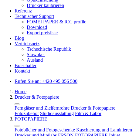
Drucker kalibrieren
Referenz
Technischer Support
FOMEI PAPER & ICC profile
Download
Export preisliste
Blog
Vertriebsnetz
Tschechische Republik
Slowakei
Ausland
Botschafter
Kontakt
Rufen Sie an:
+420 495 056 500
Home
Drucker & Fotopapiere
Ferngläser und Zielfernrohre
Drucker & Fotopapiere
Fotozubehör
Studioausstattung
Film & Labor
FOTOPAPIERE
Fotobücher und Fotogeschenke
Kaschierung und Laminieren
Drucker und Minilabs EPSON
FOTOPAPIERE
Inkjet