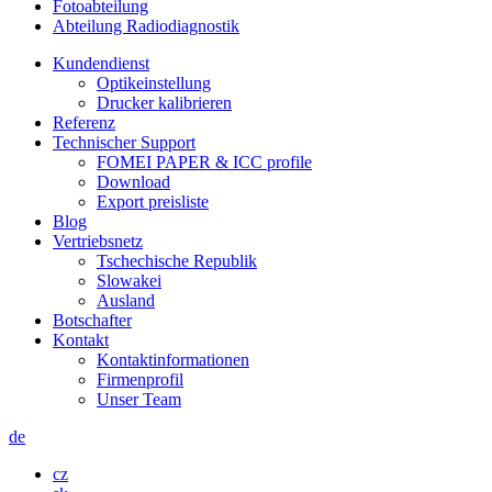
Fotoabteilung
Abteilung Radiodiagnostik
Kundendienst
Optikeinstellung
Drucker kalibrieren
Referenz
Technischer Support
FOMEI PAPER & ICC profile
Download
Export preisliste
Blog
Vertriebsnetz
Tschechische Republik
Slowakei
Ausland
Botschafter
Kontakt
Kontaktinformationen
Firmenprofil
Unser Team
de
cz