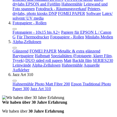
drylabs EPSON and Fujifilm
Hahnemühle
Leinwand und
Foto spannen
Fotodruck - Räumungsverkauf
Printers,
drylabs, photo kiosks DNP
FOMEI PAPER
Software
Latex/
solvent/ UV media
Fotopapiere - Rollen
Fotopapiere - 10x15 bis A2+
Papiere für EPSON L / Canon
G
Für Thermodrucker
Fotopapiere - Rollen
Minilabs Medien
Alpha-Zellulosen
Glänzend
FOMEI PAPER
Metallic & extra glänzend
Barytpapiere
Halbmatt
Spezialitäten (Fototapete, klarer Film,
Tyvek)
DUO sided roll papers
Matt
Backlit film
SERIES230
Leinwände
Alpha-Zellulosen
Hahnemühle
Aquarelle
Aufkleber
Jazz Art 310
Hahnemühle Photo Matt Fibre 200
Epson Traditional Photo
Paper 300
Jazz Art 310
Wir haben über 30 Jahre Erfahrung
Wir haben über
30 Jahre Erfahrung