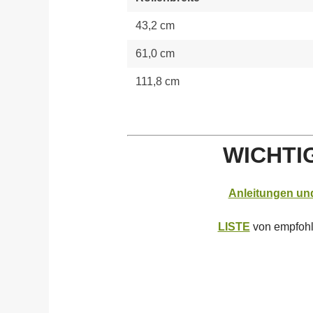
43,2 cm
61,0 cm
111,8 cm
WICHTI
Anleitungen und
LISTE
von empfohl