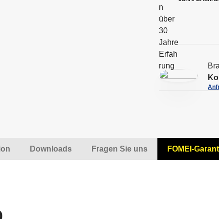
Bra
Kon
Anf
ion
Downloads
Fragen Sie uns
FOMEI-Garant
0