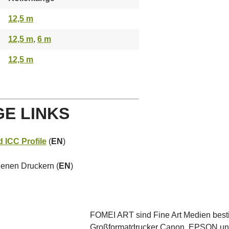
12,5 m
12,5 m
,
6 m
12,5 m
GE LINKS
 ICC Profile
(
EN
)
enen Druckern (
EN
)
FOMEI ART sind Fine Art Medien best
Großformatdrucker Canon, EPSON und