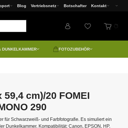
pport
Blog
Vertriebsnetz
Botschafter
Kontakt
 & DUNKELKAMMER
FOTOZUBEHÖR
Ausverkauf - Basar
Filter
Drucker und Minilabs
Fotoapparate
EPSON
 und
Zweite Wahl | Secondhand |
Ausgepackt
x 59,4 cm)/20 FOMEI
LED Leuchten
 MONO 290
-
Positiv digital
Leinwand und Foto
r für Schwarzweiß- und Farbfotografie. Es simuliert ein
spannen
der Dunkelkammer. Kompatibilität: Canon, EPSON, HP.
Spektive
Podcast & Stream