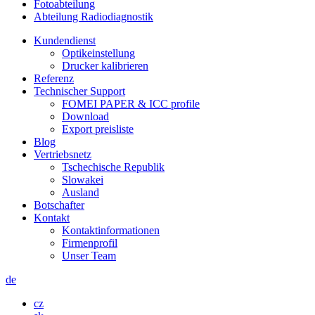
Fotoabteilung
Abteilung Radiodiagnostik
Kundendienst
Optikeinstellung
Drucker kalibrieren
Referenz
Technischer Support
FOMEI PAPER & ICC profile
Download
Export preisliste
Blog
Vertriebsnetz
Tschechische Republik
Slowakei
Ausland
Botschafter
Kontakt
Kontaktinformationen
Firmenprofil
Unser Team
de
cz