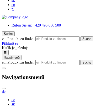
sk
en
pl
Rufen Sie an:
+420 495 056 500
Suche
ein Produkt zu finden
Suche
Přihlásit se
Košík je prázdný
☰
Hauptmenü
ein Produkt zu finden
Suche
Navigationsmenü
de
cz
sk