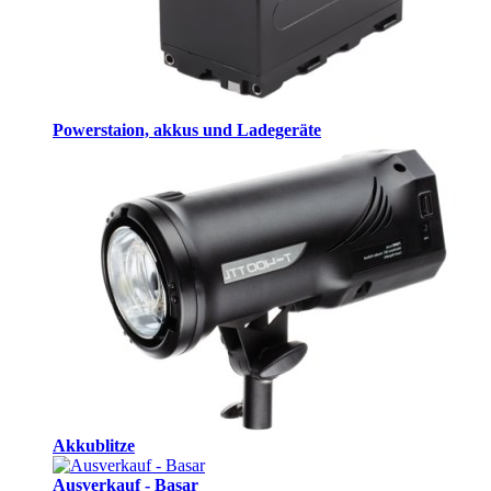
Powerstaion, akkus und Ladegeräte
Akkublitze
Ausverkauf - Basar