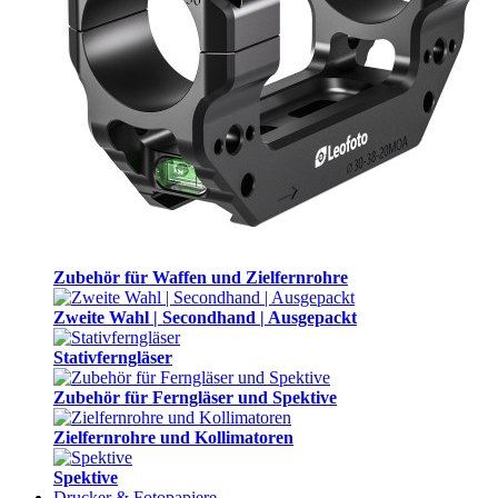
Zubehör für Waffen und Zielfernrohre
Zweite Wahl | Secondhand | Ausgepackt
Stativferngläser
Zubehör für Ferngläser und Spektive
Zielfernrohre und Kollimatoren
Spektive
Drucker & Fotopapiere