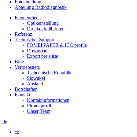
Fotoabteilung
Abteilung Radiodiagnostik
Kundendienst
Optikeinstellung
Drucker kalibrieren
Referenz
Technischer Support
FOMEI PAPER & ICC profile
Download
Export preisliste
Blog
Vertriebsnetz
Tschechische Republik
Slowakei
Ausland
Botschafter
Kontakt
Kontaktinformationen
Firmenprofil
Unser Team
de
cz