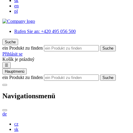
sk
en
pl
Rufen Sie an:
+420 495 056 500
Suche
ein Produkt zu finden
Suche
Přihlásit se
Košík je prázdný
☰
Hauptmenü
ein Produkt zu finden
Suche
Navigationsmenü
de
cz
sk