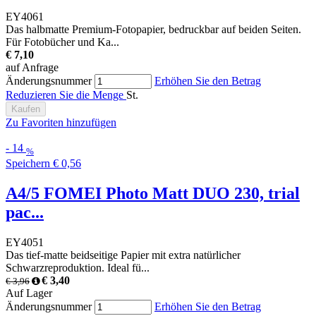
EY4061
Das halbmatte Premium-Fotopapier, bedruckbar auf beiden Seiten.
Für Fotobücher und Ka...
€ 7,10
auf Anfrage
Änderungsnummer
Erhöhen Sie den Betrag
Reduzieren Sie die Menge
St.
Kaufen
Zu Favoriten hinzufügen
-
14
%
Speichern
€ 0,56
A4/5 FOMEI Photo Matt DUO 230, trial
pac...
EY4051
Das tief-matte beidseitige Papier mit extra natürlicher
Schwarzreproduktion. Ideal fü...
€ 3,40
€ 3,96
Auf Lager
Änderungsnummer
Erhöhen Sie den Betrag