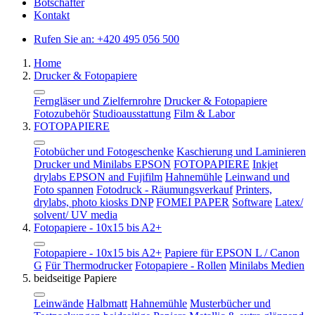
Botschafter
Kontakt
Rufen Sie an:
+420 495 056 500
Home
Drucker & Fotopapiere
Ferngläser und Zielfernrohre
Drucker & Fotopapiere
Fotozubehör
Studioausstattung
Film & Labor
FOTOPAPIERE
Fotobücher und Fotogeschenke
Kaschierung und Laminieren
Drucker und Minilabs EPSON
FOTOPAPIERE
Inkjet
drylabs EPSON and Fujifilm
Hahnemühle
Leinwand und
Foto spannen
Fotodruck - Räumungsverkauf
Printers,
drylabs, photo kiosks DNP
FOMEI PAPER
Software
Latex/
solvent/ UV media
Fotopapiere - 10x15 bis A2+
Fotopapiere - 10x15 bis A2+
Papiere für EPSON L / Canon
G
Für Thermodrucker
Fotopapiere - Rollen
Minilabs Medien
beidseitige Papiere
Leinwände
Halbmatt
Hahnemühle
Musterbücher und