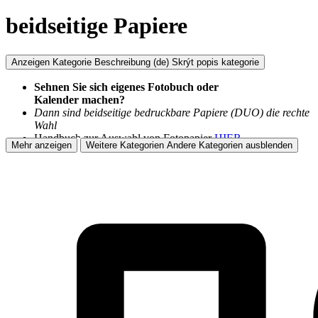
beidseitige Papiere
Anzeigen Kategorie Beschreibung
(de) Skrýt popis kategorie
Sehnen Sie sich eigenes Fotobuch oder
Kalender machen?
Dann sind beidseitige bedruckbare Papiere (DUO) die rechte
Wahl
Handbuch zur Auswahl von Fotopapier
HIER
Mehr anzeigen
Weitere Kategorien
Andere Kategorien ausblenden
Kompatibilität: Inkjet Fotodrucker Canon, EPSON, HP
ICC Profile und Anleitungen
HIER