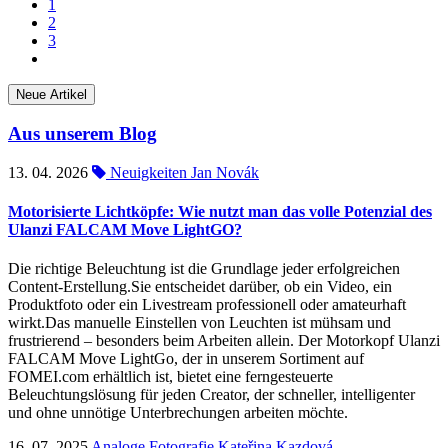
1
2
3
Neue Artikel
Aus unserem Blog
13. 04. 2026
Neuigkeiten
Jan Novák
Motorisierte Lichtköpfe: Wie nutzt man das volle Potenzial des
Ulanzi FALCAM Move LightGO?
Die richtige Beleuchtung ist die Grundlage jeder erfolgreichen
Content-Erstellung.Sie entscheidet darüber, ob ein Video, ein
Produktfoto oder ein Livestream professionell oder amateurhaft
wirkt.Das manuelle Einstellen von Leuchten ist mühsam und
frustrierend – besonders beim Arbeiten allein. Der Motorkopf Ulanzi
FALCAM Move LightGo, der in unserem Sortiment auf
FOMEI.com erhältlich ist, bietet eine ferngesteuerte
Beleuchtungslösung für jeden Creator, der schneller, intelligenter
und ohne unnötige Unterbrechungen arbeiten möchte.
16. 07. 2025
Analoge Fotografie
Kateřina Kazdová