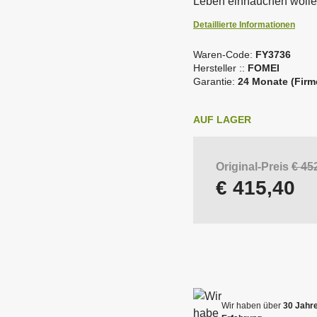
Leben einhauchen wolle
e
as Beste der analogen
B&W Accessories
Detaillierte Informationen
n
otografie
Waren-Code:
Fotodruck -
FY3736
oftware
ubehör für Blitze und
Räumungsverkauf
V
Softboxen
Hersteller ::
FOMEI
euchten
e
Garantie:
24 Monate (Firm
n
d
AUF LAGER
o
r
befestigendes Syst
C
tudioblitze
Fotohintergrund
o
Original-Preis
€ 45
d
€ 415,40
e
:
F
o
m
e
i
G
l
Wir haben über
30 Jahr
o