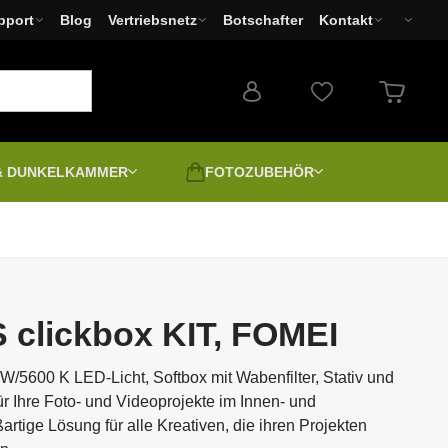
pport
Blog
Vertriebsnetz
Botschafter
Kontakt
 & DUNKELKAMMER
FOTOZUBEHÖR
Ausverkauf - Basar
Filter
Drucker und Minilabs
Fotoapparate
EPSON
 und
Zweite Wahl | Secondhand |
Ausgepackt
 clickbox KIT, FOMEI
LED Leuchten
-
W/5600 K LED-Licht, Softbox mit Wabenfilter, Stativ und
Positiv digital
r Ihre Foto- und Videoprojekte im Innen- und
Leinwand und Foto
spannen
rtige Lösung für alle Kreativen, die ihren Projekten
Spektive
Podcast & Stream