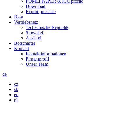
FOMEI PAPER & ICC profile
Download
Export preisliste
Blog
Vertriebsnetz
Tschechische Republik
Slowakei
Ausland
Botschafter
Kontakt
Kontaktinformationen
Firmenprofil
Unser Team
de
cz
sk
en
pl