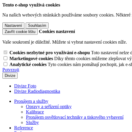
Tento e-shop využívá cookies
Na našich webových stránkách používáme soubory cookies. Některé z n
Nastavení
Souhlasím
Cookies nastavení
Zavřít cookie lištu
Vaše soukromí je důležité. Můžete si vybrat nastavení cookies níže.
Cookies nezbytné pro využívání e-shopu
Toto nastavení nelze 
Marketingové cookies
Díky těmto cookies můžeme zlepšovat výko
Analytické cookies
Tyto cookies nám pomáhají pochopit, jak e-s
Potvrzuji
Divize
Divize Foto
Divize Radiodiagnostika
Pronájem a služby
Opravy a seřízení optiky
Kalibrace
Pronájem osvětlovací techniky a tiskového vybavení
Služby
Reference