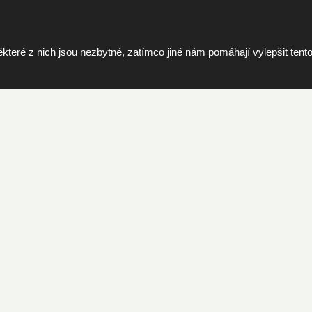
 tisknout s ICC profily?
ré z nich jsou nezbytné, zatímco jiné nám pomáhají vylepšit tento 
í tisknout ze svého počítače na média FOMEI a chtějí barevně věr
ních videí
A
ů, kteří odebírají naše exkluzivní tipy