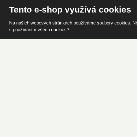
Tento e-shop využívá cookies
Jak správně
Na našich webových stránkách používáme soubory cookies. Někte
Pro všechny, kteří chtěj
s používáním všech cookies?
připravili sérii instruktáž
INSTRUKTÁŽNÍ VIDE
Nechci, aby mi něco uteklo
Přidejte se mezi více než 5 000 dalších zákazník