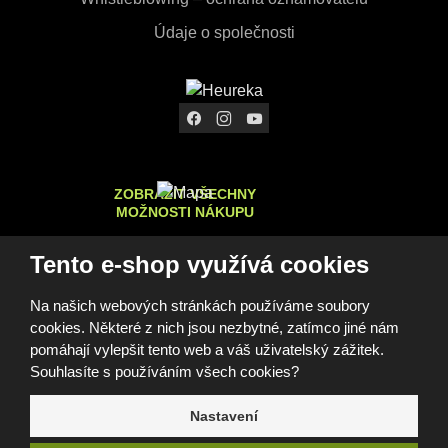
Údaje o společnosti
ZOBRAZIT VŠECHNY
MOŽNOSTI NÁKUPU
Tento e-shop využívá cookies
Na našich webových stránkách používáme soubory
© 2026, FOMEI s.r.o.
cookies. Některé z nich jsou nezbytné, zatímco jiné nám
Prohlášení o přístupnosti
Mapa stránek
GDPR
Cookies
Nastavení cookies
pomáhají vylepšit tento web a váš uživatelský zážitek.
Tento web je chráněn pomocí Google ReCAPTCHA a platí pro
Souhlasíte s používáním všech cookies?
něj
zásady ochrany osobních údajů
a
smluvní podmínky
společnosti Google.
Nastavení
e