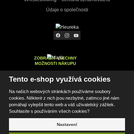
Údaje o společnosti
ZOBRAZIT VŠECHNY
MOŽNOSTI NÁKUPU
Tento e-shop využívá cookies
Na našich webových stránkách používáme soubory
© 2026, FOMEI s.r.o.
cookies. Některé z nich jsou nezbytné, zatímco jiné nám
Prohlášení o přístupnosti
Mapa stránek
GDPR
Cookies
Nastavení cookies
pomáhají vylepšit tento web a váš uživatelský zážitek.
Tento web je chráněn pomocí Google ReCAPTCHA a platí pro
Souhlasíte s používáním všech cookies?
něj
zásady ochrany osobních údajů
a
smluvní podmínky
společnosti Google.
Nastavení
e