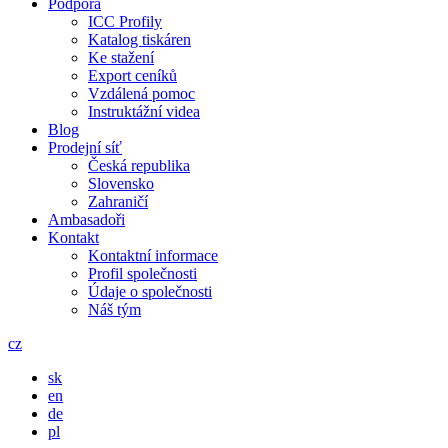
Podpora
ICC Profily
Katalog tiskáren
Ke stažení
Export ceníků
Vzdálená pomoc
Instruktážní videa
Blog
Prodejní síť
Česká republika
Slovensko
Zahraničí
Ambasadoři
Kontakt
Kontaktní informace
Profil společnosti
Údaje o společnosti
Náš tým
cz
sk
en
de
pl