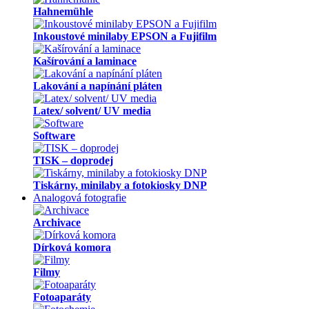
Hahnemühle
Inkoustové minilaby EPSON a Fujifilm
Kašírování a laminace
Lakování a napínání pláten
Latex/ solvent/ UV media
Software
TISK – doprodej
Tiskárny, minilaby a fotokiosky DNP
Analogová fotografie
Archivace
Dírková komora
Filmy
Fotoaparáty