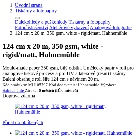
Úvodní strana
Tiskárny a fotopapíry
Dalekohledy a puškohledy
Tiskárny a fotopapíry
Fotopříslušenství
Ateliérové vybavení
Analogová fotografie
124 cm x 20 m, 350 gsm, white - rigid/matt, Hahnemühle
124 cm x 20 m, 350 gsm, white -
rigid/matt, Hahnemühle
Mould-made paper 350 gsm, bílý odstín. Umělecký papír v roli pro
analogové tiskové procesy a pro UV a latexové (resin) tiskárny.
Balení obsahuje roli šíře 124 cm s návinem 20 m.
Kód produktu:
MH105797
Kód dodavatele:
Hahnemuhle
Výrobce:
Hahnemühle
Záruka:
6 měsíců (IČ 6 měsíců)
Doprava zdarma
Přidat do oblíbených