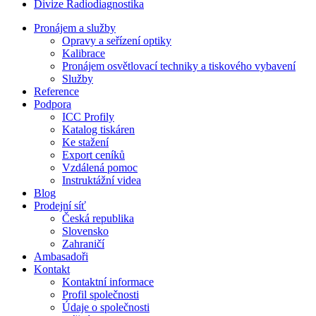
Divize Radiodiagnostika
Pronájem a služby
Opravy a seřízení optiky
Kalibrace
Pronájem osvětlovací techniky a tiskového vybavení
Služby
Reference
Podpora
ICC Profily
Katalog tiskáren
Ke stažení
Export ceníků
Vzdálená pomoc
Instruktážní videa
Blog
Prodejní síť
Česká republika
Slovensko
Zahraničí
Ambasadoři
Kontakt
Kontaktní informace
Profil společnosti
Údaje o společnosti