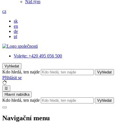
Náš tým
cz
sk
en
de
pl
Volejte:
+420 495 056 500
Vyhledat
Kdo hledá, ten najde
Vyhledat
Přihlásit se
☰
Hlavní nabídka
Kdo hledá, ten najde
Vyhledat
Navigační menu