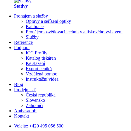
Stativy
Pronájem a služby
Opravy a seřízení optiky
Kalibrace
Pronájem osvětlovací techniky a tiskového vybavení
Služby
Reference
Podpora
ICC Profily
Katalog tiskáren
Ke stažení
Export ceníků
Vzdálená pomoc
Instruktážní videa
Blog
Prodejní síť
Česká republika
Slovensko
Zahraničí
Ambasadoři
Kontakt
Volejte:
+420 495 056 500