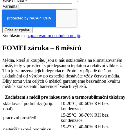
Vaše otázka
*
Varianta
Odeslat zprávu
Souhlasím se
zpracováním osobních údajů
.
FOMEI záruka – 6 měsíců
Média, která si koupíte, jsou u nás uskladněna na klimatizovaném
místě, tedy v prostředí s předepsanou teplotou a relativní vlhkostí.
Tím je zamezena jejich degradace. Proto i v případě delšího
uskladnění od výroby po expedici dostáváte vždy čerstvá média.
Díky tomu vám celých 6 měsíců garantujeme bezvadnou kvalitu
médií s konzistentní barevností vašich výtisků.
Zacházení s médii pro inkoustové a termosublimační tiskárny
skladovací podmínky (orig.
10-20°C, 40-60% RH bez
obal)
kondenzace
15-25°C, 30-70% RH bez
pracovní prostředí
kondenzace
19-23°C, 40-60% RH bez
nejlepší tiskové podmínky