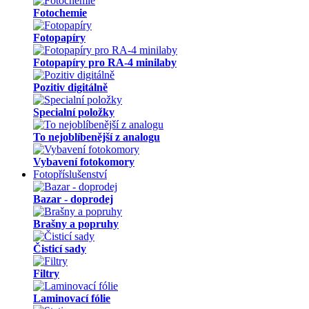
Fotochemie
Fotopapíry
Fotopapíry pro RA-4 minilaby
Pozitiv digitálně
Specialní položky
To nejoblíbenější z analogu
Vybavení fotokomory
Fotopříslušenství
Bazar - doprodej
Brašny a popruhy
Čisticí sady
Filtry
Laminovací fólie