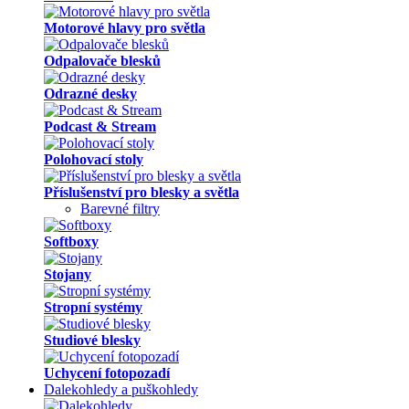
Motorové hlavy pro světla
Odpalovače blesků
Odrazné desky
Podcast & Stream
Polohovací stoly
Příslušenství pro blesky a světla
Barevné filtry
Softboxy
Stojany
Stropní systémy
Studiové blesky
Uchycení fotopozadí
Dalekohledy a puškohledy