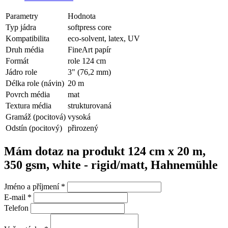
Parametry
Hodnota
Typ jádra
softpress core
Kompatibilita
eco-solvent, latex, UV
Druh média
FineArt papír
Formát
role 124 cm
Jádro role
3" (76,2 mm)
Délka role (návin)
20 m
Povrch média
mat
Textura média
strukturovaná
Gramáž (pocitová)
vysoká
Odstín (pocitový)
přirozený
Mám dotaz na produkt 124 cm x 20 m,
350 gsm, white - rigid/matt, Hahnemühle
Jméno a příjmení
*
E-mail
*
Telefon