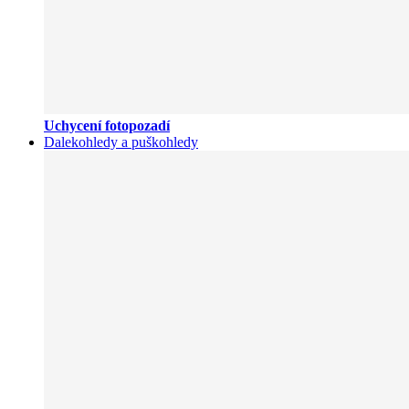
Uchycení fotopozadí
Dalekohledy a puškohledy