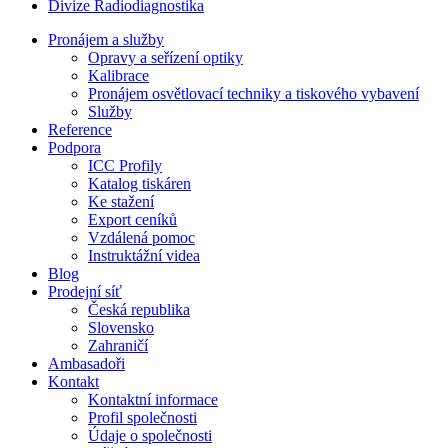
Divize Radiodiagnostika
Pronájem a služby
Opravy a seřízení optiky
Kalibrace
Pronájem osvětlovací techniky a tiskového vybavení
Služby
Reference
Podpora
ICC Profily
Katalog tiskáren
Ke stažení
Export ceníků
Vzdálená pomoc
Instruktážní videa
Blog
Prodejní síť
Česká republika
Slovensko
Zahraničí
Ambasadoři
Kontakt
Kontaktní informace
Profil společnosti
Údaje o společnosti