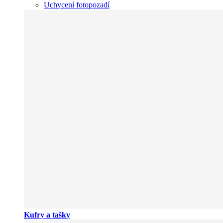
Uchycení fotopozadí
Kufry a tašky