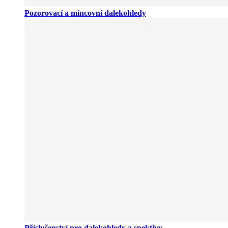
Pozorovací a mincovní dalekohledy
Příslušenství pro dalekohledy a spektivy