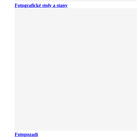
Fotografické stoly a stany
Fotopozadí