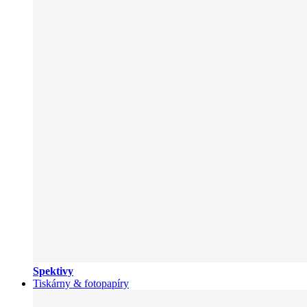
Spektivy
Tiskárny & fotopapíry