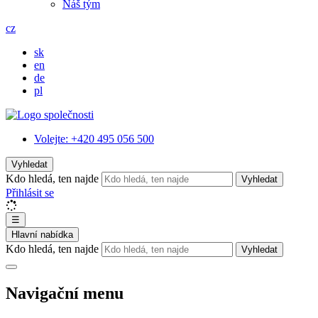
Náš tým
cz
sk
en
de
pl
Volejte:
+420 495 056 500
Vyhledat
Kdo hledá, ten najde
Vyhledat
Přihlásit se
☰
Hlavní nabídka
Kdo hledá, ten najde
Vyhledat
Navigační menu