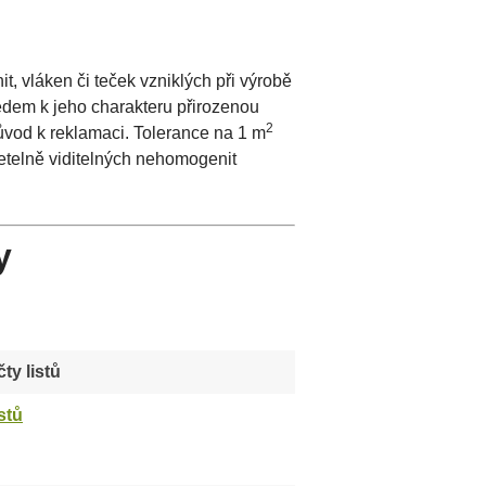
 vláken či teček vzniklých při výrobě
ledem k jeho charakteru přirozenou
2
ůvod k reklamaci. Tolerance na 1 m
zřetelně viditelných nehomogenit
y
ty listů
istů