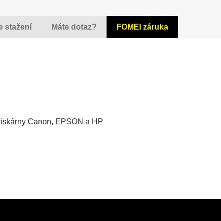
e stažení
Máte dotaz?
FOMEI záruka
totiskárny Canon, EPSON a HP