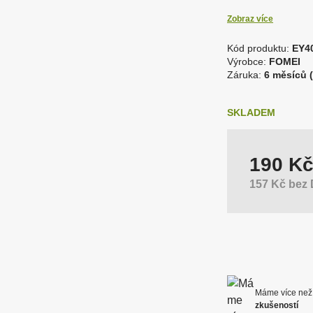
dpalovače blesků
Odrazné desky
e
Zobraz více
Kód produktu:
EY4
K
Výrobce:
FOMEI
říslušenství pro blesky a
oftware
TISK – doprodej
Softboxy
větla
ó
Záruka:
6 měsíců (
d
d
SKLADEM
o
d
tudiové blesky
Uchycení fotopozad
a
v
190 K
a
t
157 Kč bez
e
l
e
:
V
Y
R
O
Máme více ne
B
zkušeností