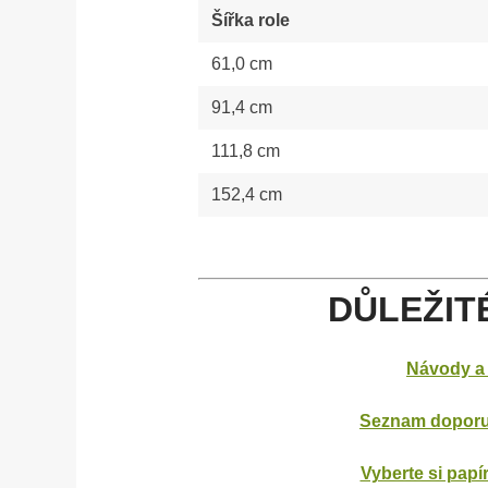
Šířka role
61,0 cm
91,4 cm
111,8 cm
152,4 cm
DŮLEŽIT
Návody a 
Seznam doporu
Vyberte si papír