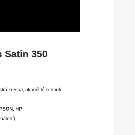
 Satin 350
2
strá kresba, okamžité schnutí
EPSON, HP
 balení)