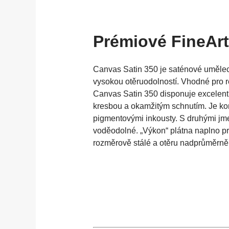
Prémiové FineArt
Canvas Satin 350 je saténové umělec
vysokou otěruodolností. Vhodné pro re
Canvas Satin 350 disponuje excelen
kresbou a okamžitým schnutím. Je kom
pigmentovými inkousty. S druhými jme
voděodolné. „Výkon“ plátna naplno pr
rozměrově stálé a otěru nadprůměrně