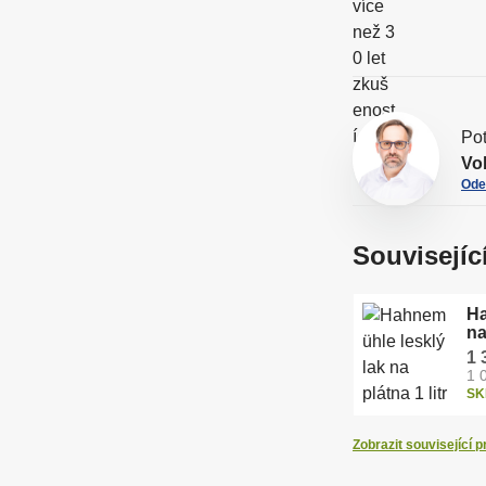
A
Pot
Vo
Ode
Souvisejíc
Ha
na
1 
1 
SK
Zobrazit související 