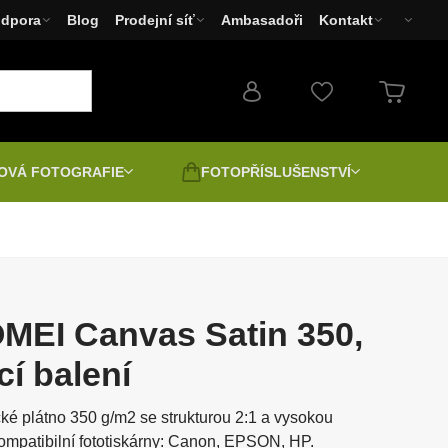
dpora
Blog
Prodejní síť
Ambasadoři
Kontakt
OVÁ FOTOGRAFIE
FOTOPŘÍSLUŠENSTVÍ
Fotoaparáty
Filtry
Doprodej - Bazar
 a
Druhá jakost | Bazar |
Fototiskárny Canon,
Rozbalené
EPSON, HP
MEI Canvas Satin 350,
4
Pozitiv digitálně
cí balení
LED světla
é plátno 350 g/m2 se strukturou 2:1 a vysokou
átory
ce
Spektivy
Lakování a napínání pláten
Kompatibilní fototiskárny: Canon, EPSON, HP.
ry