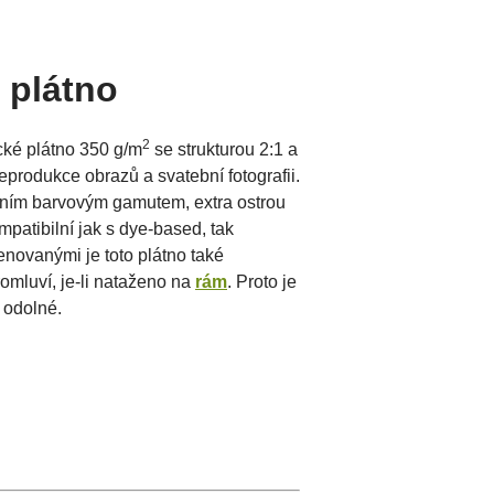
 plátno
2
ké plátno 350 g/m
se strukturou 2:1 a
produkce obrazů a svatební fotografii.
tním barvovým gamutem, extra ostrou
patibilní jak s dye-based, tak
novanými je toto plátno také
omluví, je-li nataženo na
rám
. Proto je
 odolné.