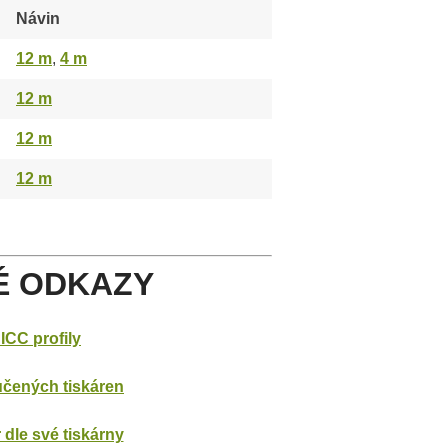
Návin
12 m
,
4 m
12 m
12 m
12 m
É ODKAZY
ICC profily
čených tiskáren
 dle své tiskárny