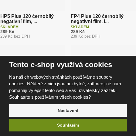
o
p
s
i
d
s
u
HP5 Plus 120 černobílý
FP4 Plus 120 černobílý
negativní film, ...
negativní film, I...
k
SKLADEM
SKLADEM
t
289 Kč
289 Kč
239 Kč bez DPH
239 Kč bez DPH
ů
Tento e-shop využívá cookies
Na našich webových stránkách používáme soubory
cookies. Některé z nich jsou nezbytné, zatímco jiné nám
pomáhají vylepšit tento web a váš uživatelský zážitek.
ORTHO PLUS 120,
Pan F Plus 120 černobílý
Souhlasíte s používáním všech cookies?
černobílý film, ILFORD
negativní film...
SKLADEM
SKLADEM
359 Kč
319 Kč
Nastavení
297 Kč bez DPH
264 Kč bez DPH
Souhlasím