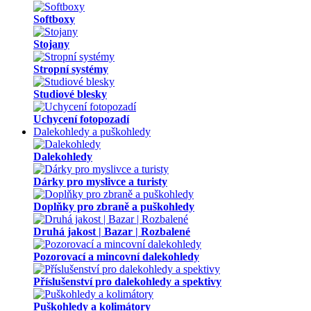
Softboxy
Stojany
Stropní systémy
Studiové blesky
Uchycení fotopozadí
Dalekohledy a puškohledy
Dalekohledy
Dárky pro myslivce a turisty
Doplňky pro zbraně a puškohledy
Druhá jakost | Bazar | Rozbalené
Pozorovací a mincovní dalekohledy
Příslušenství pro dalekohledy a spektivy
Puškohledy a kolimátory