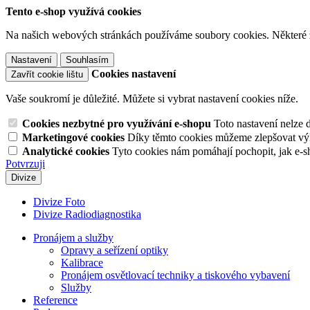
Tento e-shop využívá cookies
Na našich webových stránkách používáme soubory cookies. Některé z n
Nastavení
Souhlasím
Cookies nastavení
Zavřít cookie lištu
Vaše soukromí je důležité. Můžete si vybrat nastavení cookies níže.
Cookies nezbytné pro využívání e-shopu
Toto nastavení nelze 
Marketingové cookies
Díky těmto cookies můžeme zlepšovat výko
Analytické cookies
Tyto cookies nám pomáhají pochopit, jak e-s
Potvrzuji
Divize
Divize Foto
Divize Radiodiagnostika
Pronájem a služby
Opravy a seřízení optiky
Kalibrace
Pronájem osvětlovací techniky a tiskového vybavení
Služby
Reference