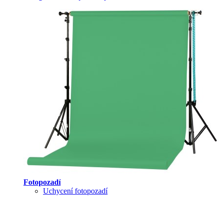
Fotopozadí
Uchycení fotopozadí