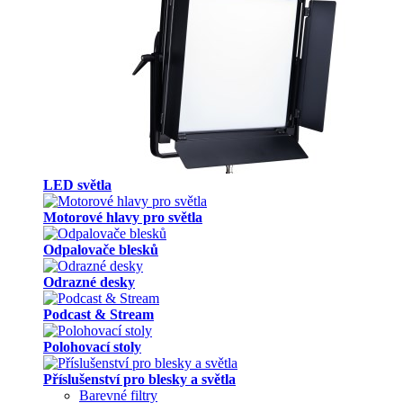
LED světla
Motorové hlavy pro světla
Odpalovače blesků
Odrazné desky
Podcast & Stream
Polohovací stoly
Příslušenství pro blesky a světla
Barevné filtry