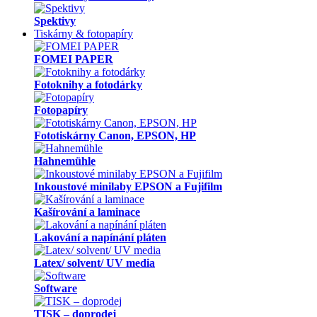
Spektivy
Tiskárny & fotopapíry
FOMEI PAPER
Fotoknihy a fotodárky
Fotopapíry
Fototiskárny Canon, EPSON, HP
Hahnemühle
Inkoustové minilaby EPSON a Fujifilm
Kašírování a laminace
Lakování a napínání pláten
Latex/ solvent/ UV media
Software
TISK – doprodej