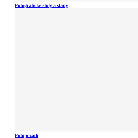
Fotografické stoly a stany
Fotopozadí