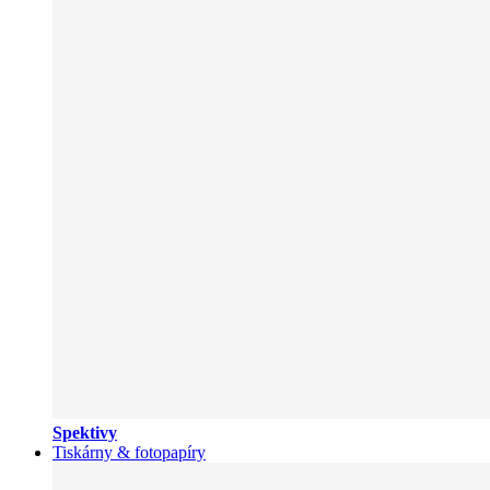
Spektivy
Tiskárny & fotopapíry