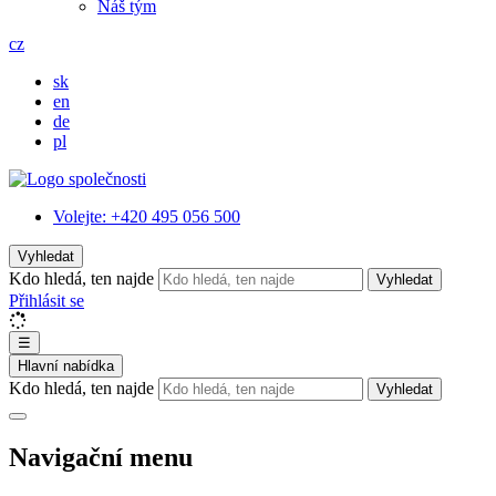
Náš tým
cz
sk
en
de
pl
Volejte:
+420 495 056 500
Vyhledat
Kdo hledá, ten najde
Vyhledat
Přihlásit se
☰
Hlavní nabídka
Kdo hledá, ten najde
Vyhledat
Navigační menu