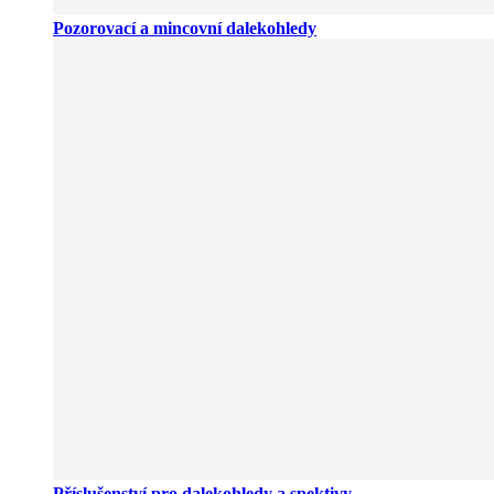
Pozorovací a mincovní dalekohledy
Příslušenství pro dalekohledy a spektivy