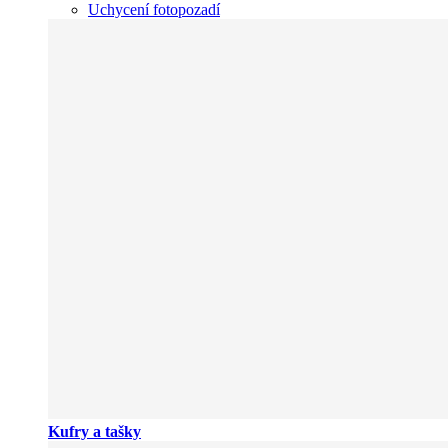
Uchycení fotopozadí
Kufry a tašky