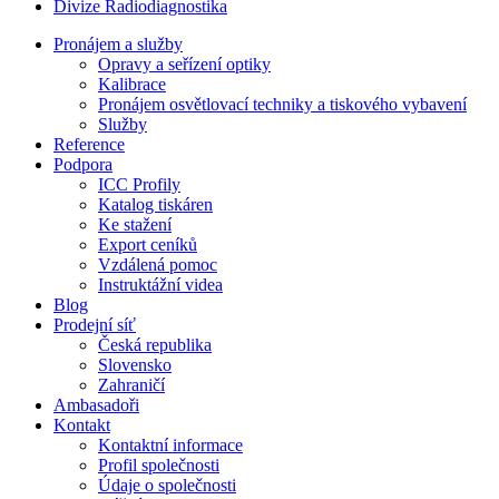
Divize Radiodiagnostika
Pronájem a služby
Opravy a seřízení optiky
Kalibrace
Pronájem osvětlovací techniky a tiskového vybavení
Služby
Reference
Podpora
ICC Profily
Katalog tiskáren
Ke stažení
Export ceníků
Vzdálená pomoc
Instruktážní videa
Blog
Prodejní síť
Česká republika
Slovensko
Zahraničí
Ambasadoři
Kontakt
Kontaktní informace
Profil společnosti
Údaje o společnosti