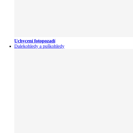
Uchycení fotopozadí
Dalekohledy a puškohledy