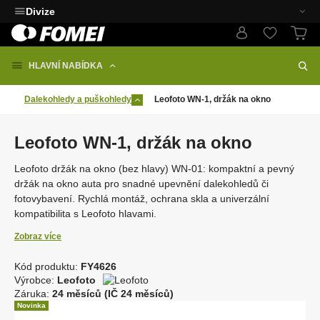
Divize
HLAVNÍ NABÍDKA
Dalekohledy a puškohledy
Leofoto WN-1, držák na okno
Leofoto WN-1, držák na okno
Leofoto držák na okno (bez hlavy) WN-01: kompaktní a pevný
držák na okno auta pro snadné upevnění dalekohledů či
fotovybavení. Rychlá montáž, ochrana skla a univerzální
kompatibilita s Leofoto hlavami.
Zobraz více
Kód produktu:
FY4626
K
Výrobce:
Leofoto
ó
Záruka:
24 měsíců (IČ 24 měsíců)
d
Novinka