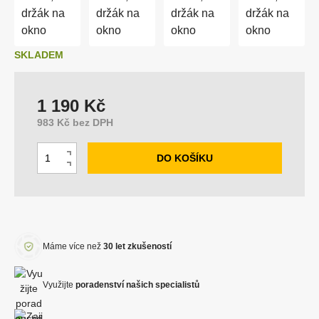
Y
SKLADEM
1 190 Kč
983 Kč bez DPH
Z
DO KOŠÍKU
N
m
S
a
ě
n
v
n
í
ý
i
ž
š
t
i
i
Máme více než
30 let zkušeností
p
t
t
o
m
m
Využijte
poradenství našich specialistů
č
n
n
e
o
o