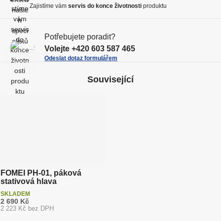
t
ž
Zajistíme vám
servis do konce životnosti
produktu
ž
s
s
t
t
Potřebujete poradit?
v
v
Volejte
+420 603 587 465
í
í
Odeslat dotaz formulářem
Související
FOMEI PH-01, páková
stativová hlava
SKLADEM
2 690 Kč
2 223 Kč bez DPH