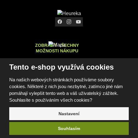
ZOBRAZIT VŠECHNY
MOŽNOSTI NÁKUPU
Tento e-shop využívá cookies
Na našich webových stránkách používáme soubory
© 2026, FOMEI s.r.o.
cookies. Některé z nich jsou nezbytné, zatímco jiné nám
Prohlášení o přístupnosti
Mapa stránek
GDPR
Cookies
Nastavení cookies
pomáhají vylepšit tento web a váš uživatelský zážitek.
Tento web je chráněn pomocí Google ReCAPTCHA a platí pro
Souhlasíte s používáním všech cookies?
něj
zásady ochrany osobních údajů
a
smluvní podmínky
společnosti Google.
Nastavení
e
Souhlasím
B
R