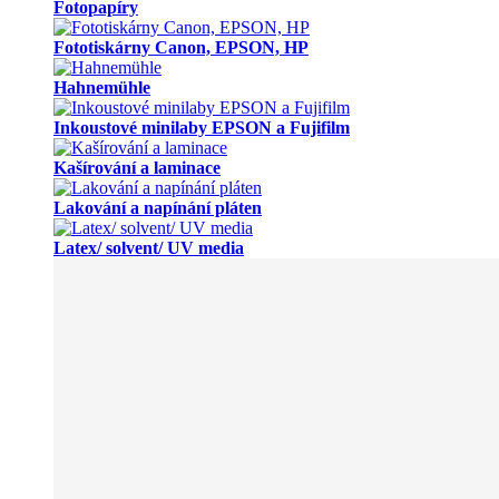
Fotopapíry
Fototiskárny Canon, EPSON, HP
Hahnemühle
Inkoustové minilaby EPSON a Fujifilm
Kašírování a laminace
Lakování a napínání pláten
Latex/ solvent/ UV media