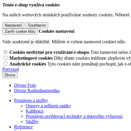
Tento e-shop využívá cookies
Na našich webových stránkách používáme soubory cookies. Některé z n
Nastavení
Souhlasím
Cookies nastavení
Zavřít cookie lištu
Vaše soukromí je důležité. Můžete si vybrat nastavení cookies níže.
Cookies nezbytné pro využívání e-shopu
Toto nastavení nelze 
Marketingové cookies
Díky těmto cookies můžeme zlepšovat výko
Analytické cookies
Tyto cookies nám pomáhají pochopit, jak e-s
Potvrzuji
Divize
Divize Foto
Divize Radiodiagnostika
Pronájem a služby
Opravy a seřízení optiky
Kalibrace
Pronájem osvětlovací techniky a tiskového vybavení
Služby
Reference