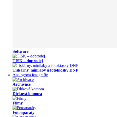
Software
TISK – doprodej
Tiskárny, minilaby a fotokiosky DNP
Analogová fotografie
Archivace
Dírková komora
Filmy
Fotoaparáty