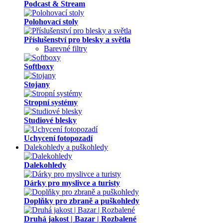
Podcast & Stream
Polohovací stoly
Příslušenství pro blesky a světla
Barevné filtry
Softboxy
Stojany
Stropní systémy
Studiové blesky
Uchycení fotopozadí
Dalekohledy a puškohledy
Dalekohledy
Dárky pro myslivce a turisty
Doplňky pro zbraně a puškohledy
Druhá jakost | Bazar | Rozbalené