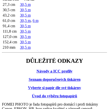
27,3 cm
30,5 m
30,5 cm
30,5 m
43,2 cm
30,5 m
61,0 cm
30,5 m
,
6 m
91,4 cm
30,5 m
111,8 cm
30,5 m
127,0 cm
30,5 m
152,4 cm
30,5 m
210 mm
30,5 m
DŮLEŽITÉ ODKAZY
Návody a ICC profily
Seznam doporučených tiskáren
Vyberte si papír dle své tiskárny
Úvod do výběru fotopapírů
FOMEI PHOTO je řada fotopapírů pro domácí i profi tiskárny
Canon, EPSON, HP. Jsou velice kvalitní a zároveň cenově