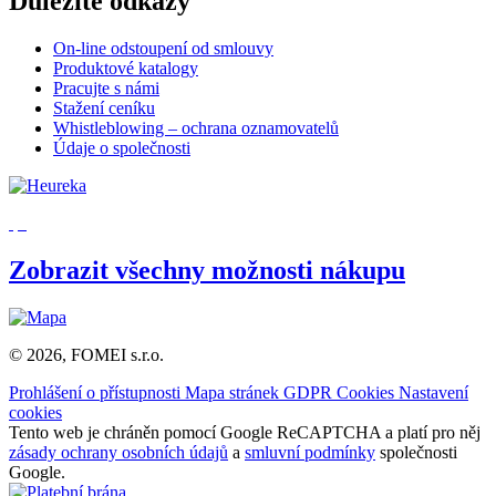
Důležité odkazy
On-line odstoupení od smlouvy
Produktové katalogy
Pracujte s námi
Stažení ceníku
Whistleblowing – ochrana oznamovatelů
Údaje o společnosti
Zobrazit všechny možnosti nákupu
© 2026, FOMEI s.r.o.
Prohlášení o přístupnosti
Mapa stránek
GDPR
Cookies
Nastavení
cookies
Tento web je chráněn pomocí Google ReCAPTCHA a platí pro něj
zásady ochrany osobních údajů
a
smluvní podmínky
společnosti
Google.