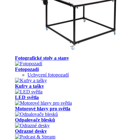
Fotografické stoly a stany
Fotopozadí
Uchycení fotopozadí
Kufry a tašky
LED světla
Motorové hlavy pro světla
Odpalovače blesků
Odrazné desky