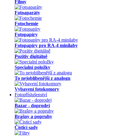
Filmy
Fotoaparáty
Fotochemie
Fotopapíry
Fotopapíry pro RA-4 minilaby
Pozitiv digitálně
Specialní položky
To nejoblíbenější z analogu
Vybavení fotokomory
Fotopříslušenství
Bazar - doprodej
Brašny a popruhy
Čisticí sady