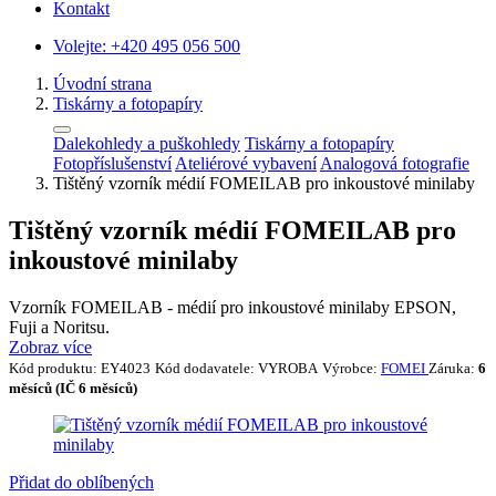
Kontakt
Volejte:
+420 495 056 500
Úvodní strana
Tiskárny a fotopapíry
Dalekohledy a puškohledy
Tiskárny a fotopapíry
Fotopříslušenství
Ateliérové vybavení
Analogová fotografie
Tištěný vzorník médií FOMEILAB pro inkoustové minilaby
Tištěný vzorník médií FOMEILAB pro
inkoustové minilaby
Vzorník FOMEILAB - médií pro inkoustové minilaby EPSON,
Fuji a Noritsu.
Zobraz více
Kód produktu:
EY4023
Kód dodavatele:
VYROBA
Výrobce:
FOMEI
Záruka:
6
měsíců (IČ 6 měsíců)
Přidat do oblíbených