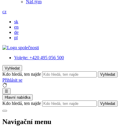
Náš tým
cz
sk
en
de
pl
Volejte:
+420 495 056 500
Vyhledat
Kdo hledá, ten najde
Vyhledat
Přihlásit se
☰
Hlavní nabídka
Kdo hledá, ten najde
Vyhledat
Navigační menu