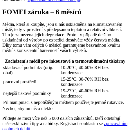
FOMEI záruka – 6 měsíců
Média, která si koupíte, jsou u nás uskladněna na klimatizovaném
místě, tedy v prostředí s předepsanou teplotou a relativní vlhkostí.
Tím je zamezena jejich degradace. Proto i v případě delšího
uskladnění od výroby po expedici dostáváte vždy čerstvá média.
Díky tomu vám celých 6 měsíců garantujeme bezvadnou kvalitu
médií s konzistentní barevností vašich výtisků.
Zacházení s médii pro inkoustové a termosublimační tiskárny
skladovací podmínky (orig.
10-20°C, 40-60% RH bez
obal)
kondenzace
15-25°C, 30-70% RH bez
pracovní prostředí
kondenzace
19-23°C, 40-60% RH bez
nejlepší tiskové podmínky
kondenzace
Při manipulaci s nepotištěným médiem používejte jemné rukavice.
Nechci, aby mi něco uteklo
Přidejte se mezi více než 5 000 dalších zákazníků, kteří odebírají
naše exkluzivní tipy a nabídky. Registrací souhlasím se
zpracováním
osobních údajů
.