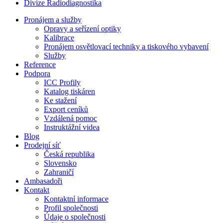
Divize Radiodiagnostika
Pronájem a služby
Opravy a seřízení optiky
Kalibrace
Pronájem osvětlovací techniky a tiskového vybavení
Služby
Reference
Podpora
ICC Profily
Katalog tiskáren
Ke stažení
Export ceníků
Vzdálená pomoc
Instruktážní videa
Blog
Prodejní síť
Česká republika
Slovensko
Zahraničí
Ambasadoři
Kontakt
Kontaktní informace
Profil společnosti
Údaje o společnosti