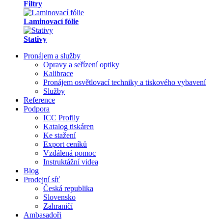
Filtry
Laminovací fólie
Stativy
Pronájem a služby
Opravy a seřízení optiky
Kalibrace
Pronájem osvětlovací techniky a tiskového vybavení
Služby
Reference
Podpora
ICC Profily
Katalog tiskáren
Ke stažení
Export ceníků
Vzdálená pomoc
Instruktážní videa
Blog
Prodejní síť
Česká republika
Slovensko
Zahraničí
Ambasadoři