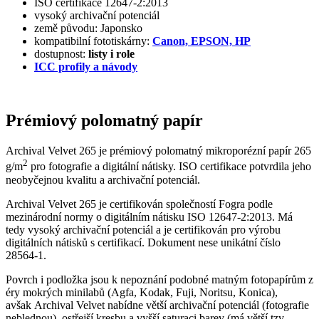
ISO certifikace 12647-2:2013
vysoký archivační potenciál
země původu: Japonsko
kompatibilní fototiskárny:
Canon, EPSON, HP
dostupnost:
listy i role
ICC profily a návody
Prémiový polomatný papír
Archival Velvet 265 je prémiový polomatný mikroporézní papír 265
2
g/m
pro fotografie a digitální nátisky. ISO certifikace potvrdila jeho
neobyčejnou kvalitu a archivační potenciál.
Archival Velvet 265 je certifikován společností Fogra podle
mezinárodní normy o digitálním nátisku ISO 12647-2:2013. Má
tedy vysoký archivační potenciál a je certifikován pro výrobu
digitálních nátisků s certifikací. Dokument nese unikátní číslo
28564-1.
Povrch i podložka jsou k nepoznání podobné matným fotopapírům z
éry mokrých minilabů (Agfa, Kodak, Fuji, Noritsu, Konica),
avšak Archival Velvet nabídne větší archivační potenciál (fotografie
neblednou), ostřejší kresbu a vyšší saturaci barev (má větší tzv.