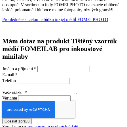
dostupné. V sortimentu řady FOMEI PHOTO naleznete oblíbené
lesklé, polomatné i hluboce matné fotopapíry různých gramáží.
Prohlédněte si celou nabídku inkjet médiÍ FOMEI PHOTO
Mám dotaz na produkt Tištěný vzorník
médií FOMEILAB pro inkoustové
minilaby
Jméno a příjmení
*
E-mail
*
Telefon
Vaše otázka
*
Varianta
Odeslat zprávu
Souhlasím se
zpracováním osobních údajů
.