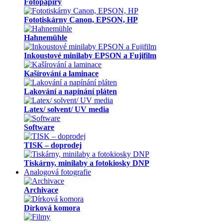
Fotopapíry
Fototiskárny Canon, EPSON, HP
Hahnemühle
Inkoustové minilaby EPSON a Fujifilm
Kašírování a laminace
Lakování a napínání pláten
Latex/ solvent/ UV media
Software
TISK – doprodej
Tiskárny, minilaby a fotokiosky DNP
Analogová fotografie
Archivace
Dírková komora