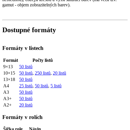
gamut - objem zobrazitelných barev).
Dostupné formáty
Formáty v listech
Formát
Počty listů
9×13
50 listů
10×15
50 listů
,
250 listů
,
20 listů
13×18
50 listů
A4
25 listů
,
50 listů
,
5 listů
A3
50 listů
A3+
50 listů
A2+
20 listů
Formáty v rolích
Šířka role
Návin