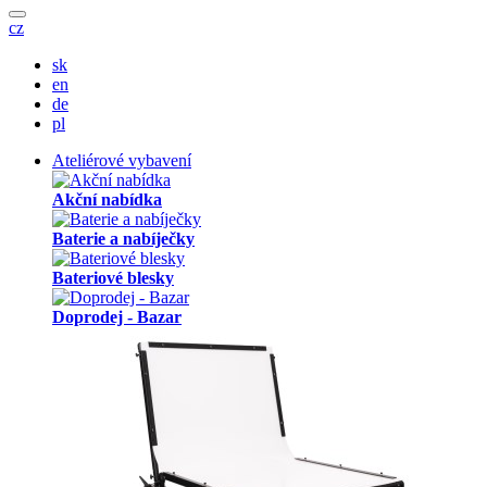
cz
sk
en
de
pl
Ateliérové vybavení
Akční nabídka
Baterie a nabíječky
Bateriové blesky
Doprodej - Bazar