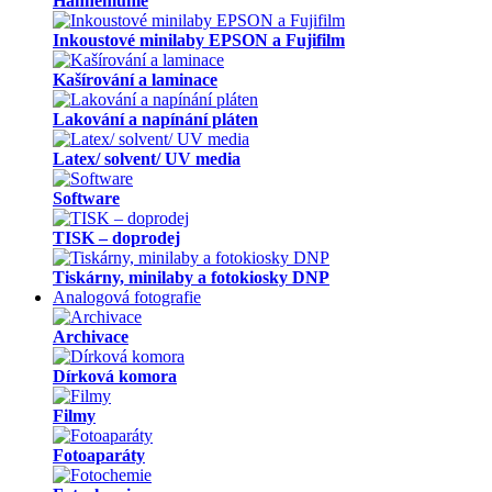
Hahnemühle
Inkoustové minilaby EPSON a Fujifilm
Kašírování a laminace
Lakování a napínání pláten
Latex/ solvent/ UV media
Software
TISK – doprodej
Tiskárny, minilaby a fotokiosky DNP
Analogová fotografie
Archivace
Dírková komora
Filmy
Fotoaparáty