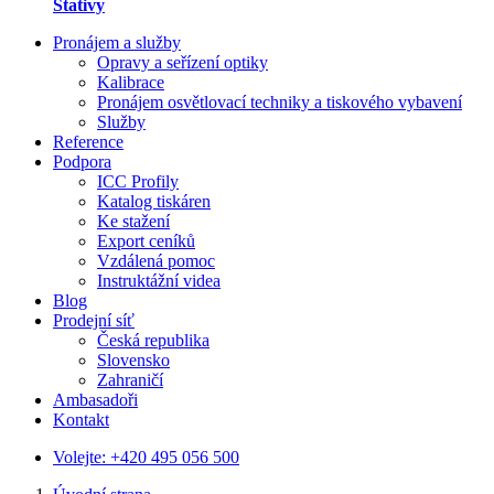
Stativy
Pronájem a služby
Opravy a seřízení optiky
Kalibrace
Pronájem osvětlovací techniky a tiskového vybavení
Služby
Reference
Podpora
ICC Profily
Katalog tiskáren
Ke stažení
Export ceníků
Vzdálená pomoc
Instruktážní videa
Blog
Prodejní síť
Česká republika
Slovensko
Zahraničí
Ambasadoři
Kontakt
Volejte:
+420 495 056 500