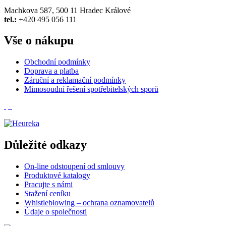
Machkova 587, 500 11 Hradec Králové
tel.:
+420 495 056 111
Vše o nákupu
Obchodní podmínky
Doprava a platba
Záruční a reklamační podmínky
Mimosoudní řešení spotřebitelských sporů
Důležité odkazy
On-line odstoupení od smlouvy
Produktové katalogy
Pracujte s námi
Stažení ceníku
Whistleblowing – ochrana oznamovatelů
Údaje o společnosti