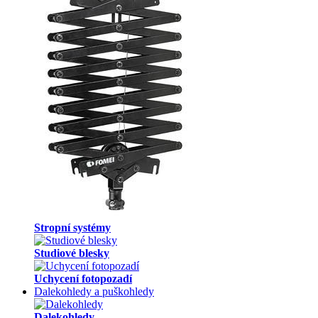
Stropní systémy
Studiové blesky
Uchycení fotopozadí
Dalekohledy a puškohledy
Dalekohledy