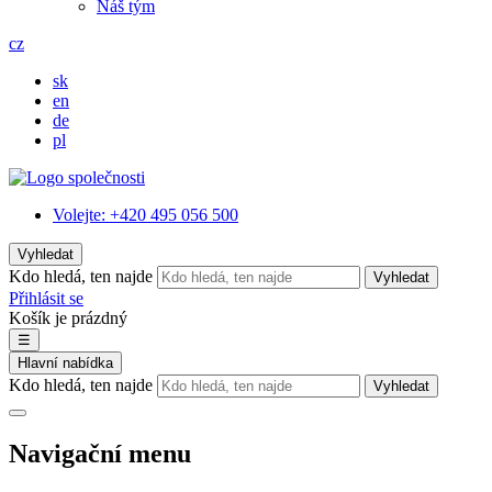
Náš tým
cz
sk
en
de
pl
Volejte:
+420 495 056 500
Vyhledat
Kdo hledá, ten najde
Vyhledat
Přihlásit se
Košík je prázdný
☰
Hlavní nabídka
Kdo hledá, ten najde
Vyhledat
Navigační menu