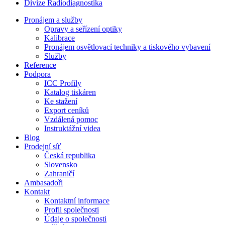
Divize Radiodiagnostika
Pronájem a služby
Opravy a seřízení optiky
Kalibrace
Pronájem osvětlovací techniky a tiskového vybavení
Služby
Reference
Podpora
ICC Profily
Katalog tiskáren
Ke stažení
Export ceníků
Vzdálená pomoc
Instruktážní videa
Blog
Prodejní síť
Česká republika
Slovensko
Zahraničí
Ambasadoři
Kontakt
Kontaktní informace
Profil společnosti
Údaje o společnosti