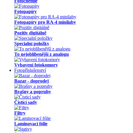
Fotochemie
Fotopapíry
Fotopapíry pro RA-4 minilaby
Pozitiv digitálně
Specialní položky
To nejoblíbenější z analogu
Vybavení fotokomory
Fotopříslušenství
Bazar - doprodej
Brašny a popruhy
Čisticí sady
Filtry
Laminovací fólie