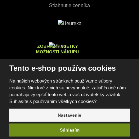
Stiahnutie cenníka
ZOBRAZIŤ VŠETKY
MOŽNOSTI NÁKUPU
Tento e-shop používa cookies
Na našich webových stránkach používame súbory
© 2026, FOMEI s.r.o.
cookies. Niektoré z nich sú nevyhnutné, zatiaľ čo iné nám
Vyhlásenie o prístupnosti
Mapa stránok
GDPR
Cookies
Nastavenia cookies
pomáhajú vylepšiť tento web a váš užívateľský zážitok.
Tento web je chránený pomocou Google reCAPTCHA, a platia
Súhlasíte s používaním všetkých cookies?
pre neho
Zásady ochrany osobných údajov
a
zmluvné
podmienky
spoločnosti Google.
Nastavenie
e
Súhlasím
B
R