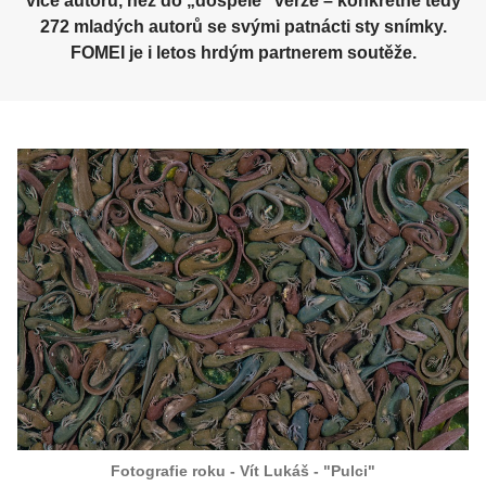
více autorů, než do „dospělé“ verze – konkrétně tedy
272 mladých autorů se svými patnácti sty snímky.
FOMEI je i letos hrdým partnerem soutěže.
Fotografie roku - Vít Lukáš - "Pulci"