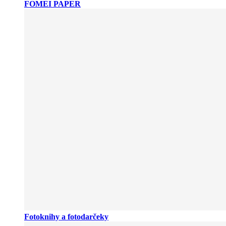
FOMEI PAPER
Fotoknihy a fotodarčeky