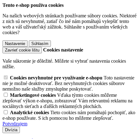
Tento e-shop používa cookies
Na našich webových stránkach používame súbory cookies. Niektoré
z nich sú nevyhnutné, zatiaľ čo iné nám pomáhajú vylepšiť tento
web a váš užívateľský zážitok. Súhlasíte s používaním všetkých
cookies?
Nastavenie
Súhlasím
Cookies nastavenie
Zavrieť cookie lištu
Vaše súkromie je dôležité. Môžete si vybrať nastavenia cookies
nižšie.
Cookies nevyhnutné pre využívanie e-shopu
Toto nastavenie
nie je možné deaktivovať. Bez nevyhnutných cookies súborov
nemožno naše služby zmysluplne poskytovať.
Marketingové cookies
Vďaka týmto cookies môžeme
zlepšovať výkon e-shopu, zobrazovať Vám relevantnú reklamu na
sociálnych sieťach a ďalších reklamných plochách.
Analytické cookies
Tieto cookies nám pomáhajú pochopiť, ako
e-shop používate. S ich pomocou ho môžeme zlepšovať.
Potvrdzujem
Divízia