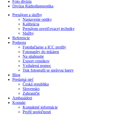
Foto divízia
Divízia Rádiodiagnostika
Prenájom a služby
Nastavenie optiky
Kalibrácia
Prenájom osvetľovacej techniky
Služby
Referencie
Podpora
Fototlačiarne a ICC profily
Fotopapíry do tiskáren
Na stiahnutie
Export cennikov
Vzdialená pomoc
Tisk fotografií se správou barev
Blog
Predajná sieť
Česká republika
Slovensko
Zahraničie
Ambasádori
Kontakt
Kontaktné informácie
Profil spoločnosti