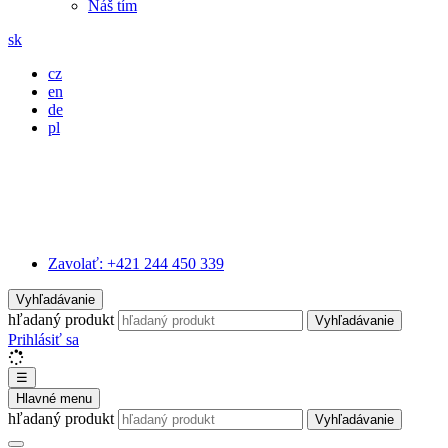
Náš tím
sk
cz
en
de
pl
Zavolať:
+421 244 450 339
Vyhľadávanie
hľadaný produkt
Vyhľadávanie
Prihlásiť sa
☰
Hlavné menu
hľadaný produkt
Vyhľadávanie