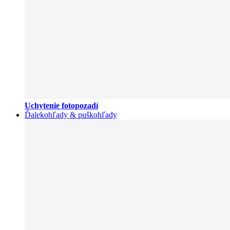
Uchytenie fotopozadí
Ďalekohľady & puškohľady