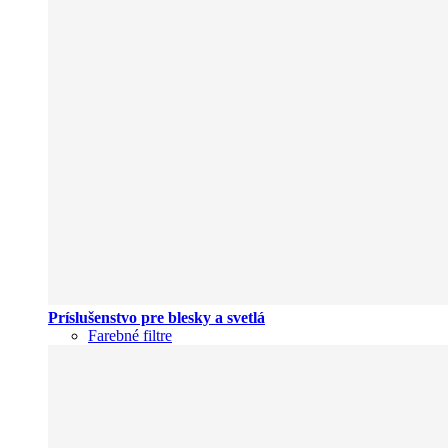
Príslušenstvo pre blesky a svetlá
Farebné filtre