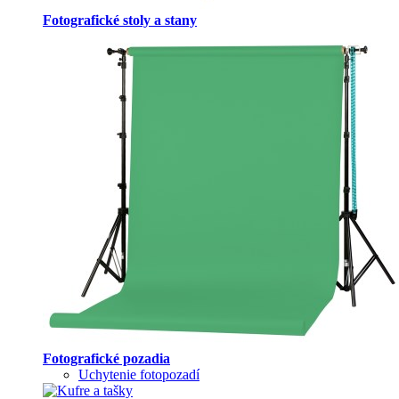
Fotografické stoly a stany
Fotografické pozadia
Uchytenie fotopozadí