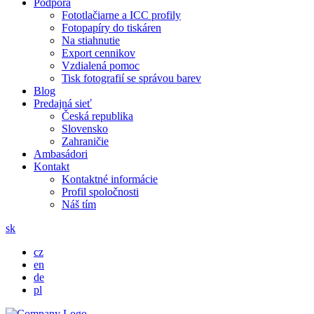
Podpora
Fototlačiarne a ICC profily
Fotopapíry do tiskáren
Na stiahnutie
Export cennikov
Vzdialená pomoc
Tisk fotografií se správou barev
Blog
Predajná sieť
Česká republika
Slovensko
Zahraničie
Ambasádori
Kontakt
Kontaktné informácie
Profil spoločnosti
Náš tím
sk
cz
en
de
pl