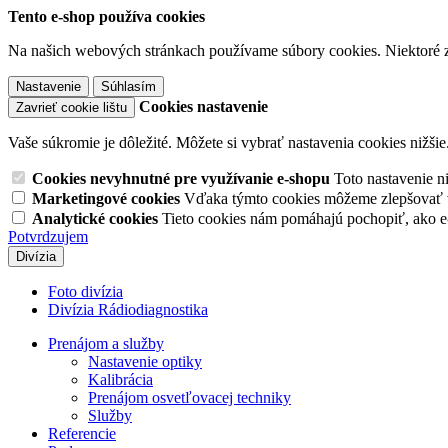
Tento e-shop používa cookies
Na našich webových stránkach používame súbory cookies. Niektoré z 
Nastavenie
Súhlasím
Cookies nastavenie
Zavrieť cookie lištu
Vaše súkromie je dôležité. Môžete si vybrať nastavenia cookies nižšie
Cookies nevyhnutné pre využívanie e-shopu
Toto nastavenie 
Marketingové cookies
Vďaka týmto cookies môžeme zlepšovať v
Analytické cookies
Tieto cookies nám pomáhajú pochopiť, ako 
Potvrdzujem
Divízia
Foto divízia
Divízia Rádiodiagnostika
Prenájom a služby
Nastavenie optiky
Kalibrácia
Prenájom osvetľovacej techniky
Služby
Referencie