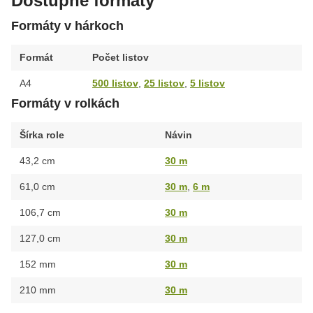
Dostupné formáty
Formáty v hárkoch
Formát
Počet listov
A4
500 listov
,
25 listov
,
5 listov
Formáty v rolkách
Šírka role
Návin
43,2 cm
30 m
61,0 cm
30 m
,
6 m
106,7 cm
30 m
127,0 cm
30 m
152 mm
30 m
210 mm
30 m