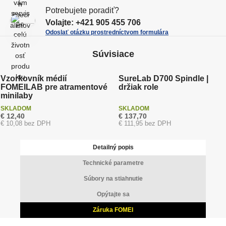
v
Potrebujete poradiť?
v
o
Volajte:
+421 905 455 706
o
Odoslať otázku prostredníctvom formulára
Súvisiace
Vzorkovník médií
SureLab D700 Spindle |
FOMEILAB pre atramentové
držiak role
minilaby
SKLADOM
SKLADOM
€ 12,40
€ 137,70
€ 10,08 bez DPH
€ 111,95 bez DPH
Detailný popis
Technické parametre
Súbory na stiahnutie
Opýtajte sa
Záruka FOMEI