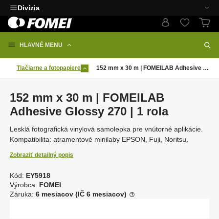
Divízia
HLAVNÉ MENU
Tlačiarne a fotopapiere
152 mm x 30 m | FOMEILAB Adhesive Glossy 270 | 1 rola
152 mm x 30 m | FOMEILAB
Adhesive Glossy 270 | 1 rola
Lesklá fotografická vinylová samolepka pre vnútorné aplikácie.
Kompatibilita: atramentové minilaby EPSON, Fuji, Noritsu.
Zobraziť detailný popis
Kód:
EY5918
K
Výrobca:
FOMEI
ó
Záruka:
6 mesiacov (IČ 6 mesiacov)
d
d