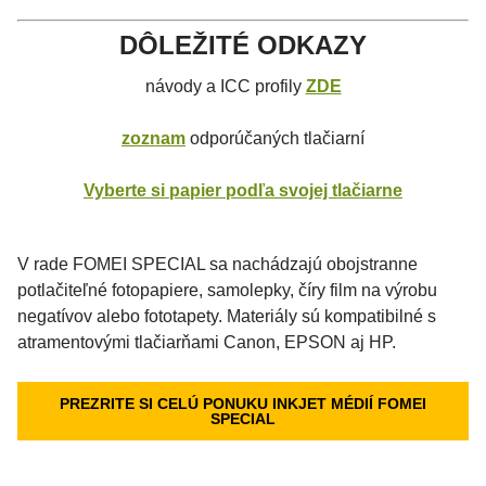
DÔLEŽITÉ ODKAZY
návody a ICC profily
ZDE
zoznam
odporúčaných tlačiarní
Vyberte si papier podľa svojej tlačiarne
V rade FOMEI SPECIAL sa nachádzajú obojstranne
potlačiteľné fotopapiere, samolepky, číry film na výrobu
negatívov alebo fototapety. Materiály sú kompatibilné s
atramentovými tlačiarňami Canon, EPSON aj HP.
PREZRITE SI CELÚ PONUKU INKJET MÉDIÍ FOMEI
SPECIAL