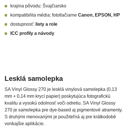
krajina pôvodu: Švajčiarsko
kompatibilita média: fototlačiarne
Canon, EPSON, HP
dostupnosť:
list
y
a role
ICC profily a návody
Lesklá samolepka
SA Vinyl Glossy 270 je lesklá vinylová samolepka (0,13
mm + 0,14 mm krycí papier) poskytujúca fotografickú
kvalitu a vysokú odolnosť voči odretiu. SA Vinyl Glossy
270 je samolepka pre dye-based aj pigmentové atramenty.
S druhými menovanými je použiteľná aj pre krátkodobé
vonkajšie aplikácie.