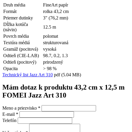
Druh média
FineArt papír
Formát
rolka 43,2 cm
Priemer dutinky
3" (76,2 mm)
Dĺžka kotúča
12.5 m
(návin)
Povrch média
polomat
Textúra médiá
strukturovaná
Gramáž (pocitová)
vysoká
Odtieň (CIE-LAB)
98.7, 0.2, 1.3
Odtieň (pocitový)
prirodzený
Opacita
> 98 %
Technický list Jazz Art 310
pdf
(5.04 MB)
Mám dotaz k produktu 43,2 cm x 12,5 m
FOMEI Jazz Art 310
Meno a priezvisko
*
E-mail
*
Telefón