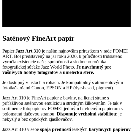
Saténový FineArt papír
Papier
Jazz Art 310
je našim najnovším prírastkom v rade FOMEI
ART. Bol predstavený na jar roku 2020, k príležitosti tridsiateho
výročia existencie našej spoločnosti a siedmeho ročníka
fotografickej súťaže Jazz World Photo.
Je navrhnutý pre
vášnivých hobby fotografov a umeleckú sfére.
Je dostupný v listoch a roliach. Je kompatibilný s atramentovými
fototlačiarňami Canon, EPSON a HP (dye-based, pigment).
Jazz Art 310 je FineArt papier z bavlny, na lícnej strane s
príťažlivou saténovou emulziou a stredným žilkovaním. Je tak v
sortimente fotopapierov FOMEI jediným bavlneným papierom s
polomatnú tlačovou stranou.
Disponuje vrcholnú stabilitou
: je
nekyslý a bez optických zjasňovačov.
Jazz Art 310 v sebe
spája prednosti
lesklých
barytových papierov