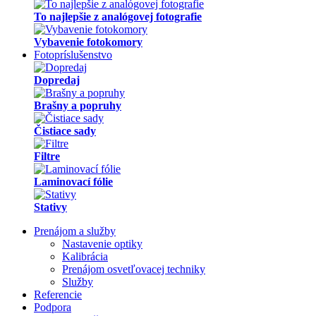
To najlepšie z analógovej fotografie
Vybavenie fotokomory
Fotopríslušenstvo
Dopredaj
Brašny a popruhy
Čistiace sady
Filtre
Laminovací fólie
Stativy
Prenájom a služby
Nastavenie optiky
Kalibrácia
Prenájom osvetľovacej techniky
Služby
Referencie
Podpora