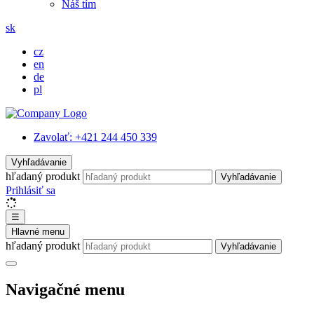
Náš tím
sk
cz
en
de
pl
Zavolať:
+421 244 450 339
Vyhľadávanie
hľadaný produkt
Vyhľadávanie
Prihlásiť sa
☰
Hlavné menu
hľadaný produkt
Vyhľadávanie
Navigačné menu