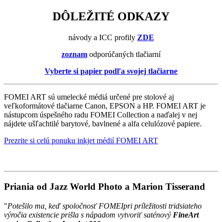
DÔLEŽITÉ ODKAZY
návody a ICC profily
ZDE
zoznam
odporúčaných tlačiarní
Vyberte si papier podľa svojej tlačiarne
FOMEI ART sú umelecké médiá určené pre stolové aj
veľkoformátové tlačiarne Canon, EPSON a HP. FOMEI ART je
nástupcom úspešného radu FOMEI Collection a naďalej v nej
nájdete ušľachtilé barytové, bavlnené a alfa celulózové papiere.
Prezrite si celú ponuku inkjet médií FOMEI ART
Priania od Jazz World Photo a Marion Tisserand
"
Potešilo ma, keď spoločnosť
FOMEIpri príležitosti tridsiateho
výročia existencie prišla s nápadom vytvoriť saténový
FineArt