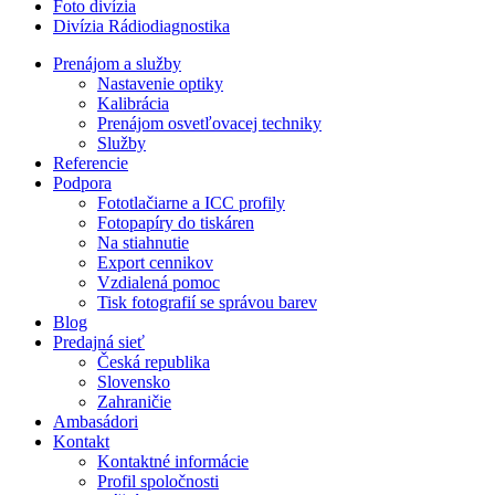
Foto divízia
Divízia Rádiodiagnostika
Prenájom a služby
Nastavenie optiky
Kalibrácia
Prenájom osvetľovacej techniky
Služby
Referencie
Podpora
Fototlačiarne a ICC profily
Fotopapíry do tiskáren
Na stiahnutie
Export cennikov
Vzdialená pomoc
Tisk fotografií se správou barev
Blog
Predajná sieť
Česká republika
Slovensko
Zahraničie
Ambasádori
Kontakt
Kontaktné informácie
Profil spoločnosti