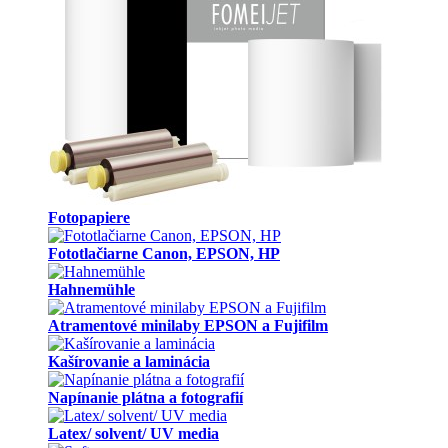
Fotopapiere
Fototlačiarne Canon, EPSON, HP
Hahnemühle
Atramentové minilaby EPSON a Fujifilm
Kašírovanie a laminácia
Napínanie plátna a fotografií
Latex/ solvent/ UV media