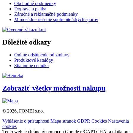
Obchodné podmienky
Doprava a platba
Záručné a reklamačné podmienky
Mimosúdne riešenie spotrebiteľských sporov
Dôležité odkazy
Online odstúpenie od zmluvy
Produktové katalógy
Stiahnutie cenníka
Zobraziť všetky možnosti nákupu
© 2026, FOMEI s.r.o.
Vyhlásenie o prístupnosti
Mapa stránok
GDPR
Cookies
Nastavenia
cookies
Tento web je chránený pomocou Google reCAPTCHA, a platia pre