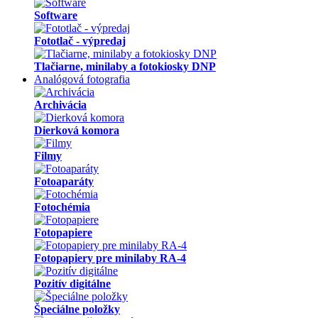
Software
Fototlač - výpredaj
Tlačiarne, minilaby a fotokiosky DNP
Analógová fotografia
Archivácia
Dierková komora
Filmy
Fotoaparáty
Fotochémia
Fotopapiere
Fotopapiery pre minilaby RA-4
Pozitív digitálne
Špeciálne položky