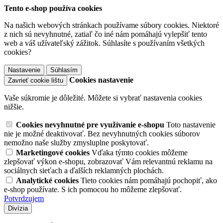
Tento e-shop používa cookies
Na našich webových stránkach používame súbory cookies. Niektoré
z nich sú nevyhnutné, zatiaľ čo iné nám pomáhajú vylepšiť tento
web a váš užívateľský zážitok. Súhlasíte s používaním všetkých
cookies?
Nastavenie
Súhlasím
Cookies nastavenie
Zavrieť cookie lištu
Vaše súkromie je dôležité. Môžete si vybrať nastavenia cookies
nižšie.
Cookies nevyhnutné pre využívanie e-shopu
Toto nastavenie
nie je možné deaktivovať. Bez nevyhnutných cookies súborov
nemožno naše služby zmysluplne poskytovať.
Marketingové cookies
Vďaka týmto cookies môžeme
zlepšovať výkon e-shopu, zobrazovať Vám relevantnú reklamu na
sociálnych sieťach a ďalších reklamných plochách.
Analytické cookies
Tieto cookies nám pomáhajú pochopiť, ako
e-shop používate. S ich pomocou ho môžeme zlepšovať.
Potvrdzujem
Divízia