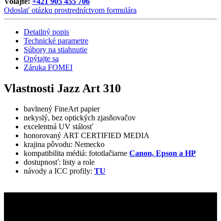
Volajte:
+421 905 455 706
Odoslať otázku prostredníctvom formulára
Detailný popis
Technické parametre
Súbory na stiahnutie
Opýtajte sa
Záruka FOMEI
Vlastnosti Jazz Art 310
bavlnený FineArt papier
nekyslý, bez optických zjasňovačov
excelentná UV stálosť
honorovaný ART CERTIFIED MEDIA
krajina pôvodu: Nemecko
kompatibilita médiá: fototlačiarne
Canon, Epson a HP
dostupnosť: listy a role
návody a ICC profily:
TU