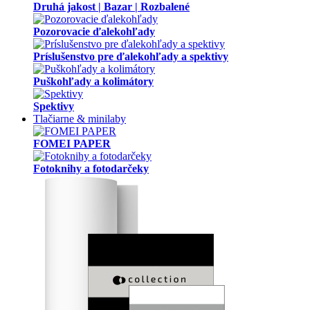
Druhá jakost | Bazar | Rozbalené
Pozorovacie ďalekohľady
Príslušenstvo pre ďalekohľady a spektivy
Puškohľady a kolimátory
Spektivy
Tlačiarne & minilaby
FOMEI PAPER
Fotoknihy a fotodarčeky