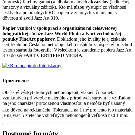
(obrovský farebný gamut) a hlboko matných
akvarelov
(jedinečný
hmatový a vizuálny zážitok). Kto má túžbu vystúpiť zo všednosti
lesklých a polomatných RC papierov známych z minilabu, s
dôverou si zvolí Jazz Art 310.
Papier vznikol v spolupráci s organizátormi celosvetovej
fotografickej súťaže Jazz World Photo a tvorí vrchol našej
ponuky FineArt papierov.
Dokladom jeho kvality je aj získanie
certifikátu od Českého metrologického inštitútu za úspešný priechod
testom starnutia fotografie. Výsledkom je zaradenie papiera Jazz Art
310 do série
ART CERTIFIED MEDIA
.
Upozornenie
Občasný výskyt drobných nehomogenít, vlákien či bodiek
vzniknutých pri výrobe materiálu z prírodných surovín je vzhľadom
na jeho charakter prirodzenou vlastnosťou a nemôže byť uznaný
2
ako dôvod na reklamáciu. Tolerancia na 1 m
pre tento typ materiálu
je najviac 5 zreteľne viditeľných nehomogenít veľkosti nad 1 mm.
Dostupné formáty