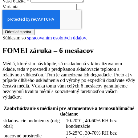
Vaša otázka
*
Varianta
Odoslať správu
Súhlasím so
spracovaním osobných údajov
.
FOMEI záruka – 6 mesiacov
Médiá, ktoré si u nás kúpite, sú uskladnená v klimatizovanom
sklade, teda v prostredí s predpísanou skladovacie teplotou a
relatívnou vlhkosťou. Tým je zamedzená ich degradácie. Preto aj v
prípade dlhšieho uskladnenia od výroby po expedícii dostávate vždy
čerstvá médiá. Vďaka tomu vám celých 6 mesiacov garantujeme
bezchybnú kvalitu médií s konzistentný farebnosťou vašich
výtlačkov.
Zaobchádzanie s médiami pre atramentové a termosublimačné
tlačiarne
skladovacie podmienky (orig.
10-20°C, 40-60% RH bez
obal)
kondenzácie
15-25°C, 30-70% RH bez
pracovné prostredie