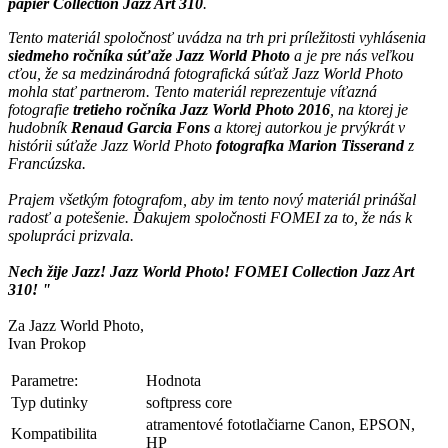
papier
Collection Jazz Art 310
.
Tento materiál spoločnosť uvádza na trh pri príležitosti vyhlásenia
siedmeho ročníka súťaže Jazz World Photo
a je pre nás veľkou
cťou, že sa medzinárodná fotografická súťaž Jazz World Photo
mohla stať partnerom. Tento materiál reprezentuje víťazná
fotografie
tretieho ročníka Jazz World Photo 2016
, na ktorej je
hudobník
Renaud Garcia Fons
a ktorej autorkou je prvýkrát v
histórii súťaže Jazz World Photo
fotografka Marion Tisserand
z
Francúzska.
Prajem všetkým fotografom, aby im tento nový materiál prinášal
radosť a potešenie. Ďakujem spoločnosti FOMEI za to, že nás k
spolupráci prizvala.
Nech žije Jazz! Jazz World Photo! FOMEI Collection Jazz Art
310! "
Za Jazz World Photo,
Ivan Prokop
Parametre:
Hodnota
Typ dutinky
softpress core
atramentové fototlačiarne Canon, EPSON,
Kompatibilita
HP