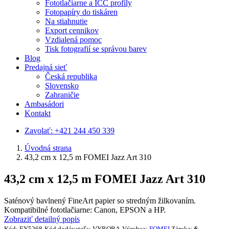
Fototlačiarne a ICC profily
Fotopapíry do tiskáren
Na stiahnutie
Export cennikov
Vzdialená pomoc
Tisk fotografií se správou barev
Blog
Predajná sieť
Česká republika
Slovensko
Zahraničie
Ambasádori
Kontakt
Zavolať:
+421 244 450 339
Úvodná strana
43,2 cm x 12,5 m FOMEI Jazz Art 310
43,2 cm x 12,5 m FOMEI Jazz Art 310
Saténový bavlnený FineArt papier so stredným žilkovaním.
Kompatibilné fototlačiarne: Canon, EPSON a HP.
Zobraziť detailný popis
Kód:
EY5268
Kód dodávateľa:
VYROBA
Výrobca:
FOMEI
Záruka:
6