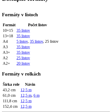
Formáty v listoch
Formát
Počet listov
10×15
35 listov
13×18
35 listov
A4
5 listov
,
35 listov
, 25 listov
A3
35 listov
A3+
35 listov
A2
25 listov
A2+
20 listov
Formáty v rolkách
Šírka role
Návin
43,2 cm
12,5 m
61,0 cm
12,5 m
,
6 m
111,8 cm
12,5 m
152,4 cm
12,5 m