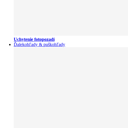
Uchytenie fotopozadí
Ďalekohľady & puškohľady