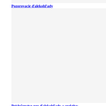
Pozorovacie ďalekohľady
Príslušenstvo pre ďalekohľady a spektivy