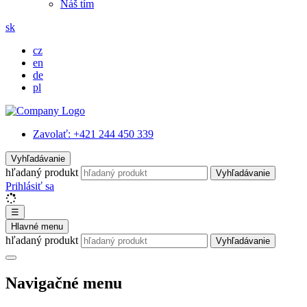
Náš tím
sk
cz
en
de
pl
Zavolať:
+421 244 450 339
Vyhľadávanie
hľadaný produkt
Vyhľadávanie
Prihlásiť sa
☰
Hlavné menu
hľadaný produkt
Vyhľadávanie
Navigačné menu