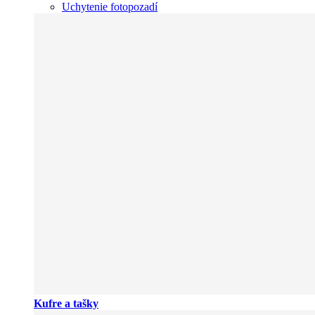
Uchytenie fotopozadí
Kufre a tašky