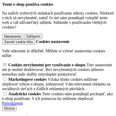
Tento e-shop používa cookies
Na našich webových stránkach používame súbory cookies. Niektoré
z nich sú nevyhnutné, zatiaľ čo iné nám pomáhajú vylepšiť tento
web a váš užívateľský zážitok. Súhlasíte s používaním všetkých
cookies?
Nastavenie
Súhlasím
Cookies nastavenie
Zavrieť cookie lištu
Vaše súkromie je dôležité. Môžete si vybrať nastavenia cookies
nižšie.
Cookies nevyhnutné pre využívanie e-shopu
Toto nastavenie
nie je možné deaktivovať. Bez nevyhnutných cookies súborov
nemožno naše služby zmysluplne poskytovať.
Marketingové cookies
Vďaka týmto cookies môžeme
zlepšovať výkon e-shopu, zobrazovať Vám relevantnú reklamu na
sociálnych sieťach a ďalších reklamných plochách.
Analytické cookies
Tieto cookies nám pomáhajú pochopiť, ako
e-shop používate. S ich pomocou ho môžeme zlepšovať.
Potvrdzujem
Divízia