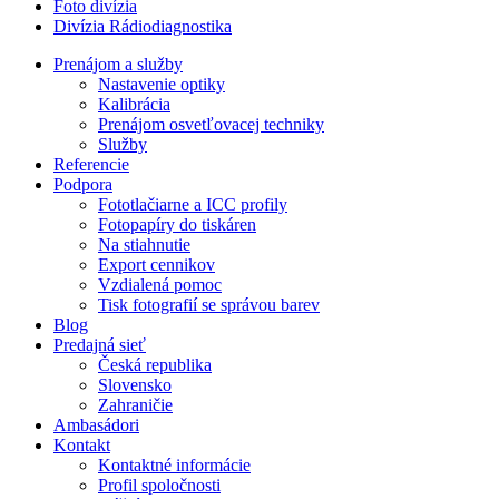
Foto divízia
Divízia Rádiodiagnostika
Prenájom a služby
Nastavenie optiky
Kalibrácia
Prenájom osvetľovacej techniky
Služby
Referencie
Podpora
Fototlačiarne a ICC profily
Fotopapíry do tiskáren
Na stiahnutie
Export cennikov
Vzdialená pomoc
Tisk fotografií se správou barev
Blog
Predajná sieť
Česká republika
Slovensko
Zahraničie
Ambasádori
Kontakt
Kontaktné informácie
Profil spoločnosti