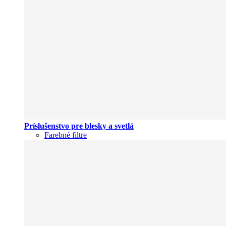
Príslušenstvo pre blesky a svetlá
Farebné filtre