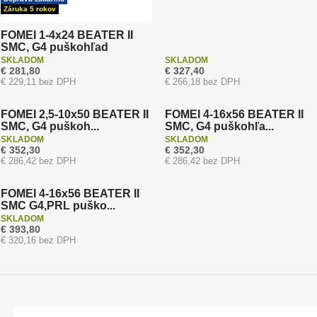
Záruka 5 rokov
FOMEI 1-4x24 BEATER II
SMC, G4 puškohľad
SKLADOM
SKLADOM
€ 281,80
€ 327,40
Doprava zadarmo
Doprava zadarmo
€ 229,11 bez DPH
€ 266,18 bez DPH
Záruka 5 rokov
Záruka 5 rokov
FOMEI 2,5-10x50 BEATER II
FOMEI 4-16x56 BEATER II
SMC, G4 puškoh...
SMC, G4 puškohľa...
SKLADOM
SKLADOM
€ 352,30
€ 352,30
Doprava zadarmo
€ 286,42 bez DPH
€ 286,42 bez DPH
Záruka 5 rokov
FOMEI 4-16x56 BEATER II
SMC G4,PRL puško...
SKLADOM
€ 393,80
€ 320,16 bez DPH