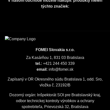
V našom obchode môžete nakúpiť produkty nielen
týchto značiek:
FOMEI Slovakia s.r.o.
Za Kasárňou 1, 831 03 Bratislava
tel.:
+421 244 450 339
email:
info@fomei.sk
Zapísaný v OR Okresného súdu Bratislava 1, odd. Sro,
vložka č. 23192/B
Dozorný orgán: Inšpektorát SOI pre Bratislavský kraj,
odbor technickej kontroly výrobkov a ochrany
spotrebiteľa, Prievozská 32, Bratislava