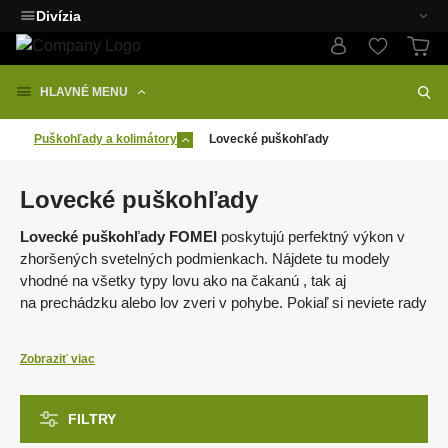
Divízia
HLAVNÉ MENU
Puškohľady a kolimátory
Lovecké puškohľady
Lovecké puškohľady
Lovecké puškohľady FOMEI
poskytujú perfektný výkon v
zhoršených svetelných podmienkach. Nájdete tu modely
vhodné na všetky typy lovu ako na čakanú , tak aj
na prechádzku alebo lov zveri v pohybe. Pokiaľ si neviete rady
s výberom puškohľadu, pripravili sme pre vás článok
AKO
VYBRAŤ PUŠKOHĽAD
.
Zobraziť viac
Hlavné výhody puškohľadov FOMEI:
●
odolnosť
puškohľadov zodpovedajúcej ráže .375 H&H Mag
FILTRY
(zodpovedajúca energia
6000J
) ⚡