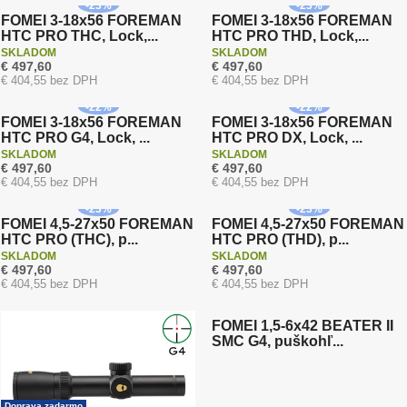
-
23
%
-
23
%
FOMEI 3-18x56 FOREMAN
FOMEI 3-18x56 FOREMAN
HTC PRO THC, Lock,...
HTC PRO THD, Lock,...
SKLADOM
SKLADOM
Akcia
Akcia
€ 497,60
€ 497,60
Doprava zadarmo
Doprava zadarmo
€ 404,55 bez DPH
€ 404,55 bez DPH
Záruka 5 rokov
Záruka 5 rokov
-
22
%
-
22
%
FOMEI 3-18x56 FOREMAN
FOMEI 3-18x56 FOREMAN
HTC PRO G4, Lock, ...
HTC PRO DX, Lock, ...
SKLADOM
SKLADOM
€ 497,60
€ 497,60
Doprava zadarmo
Doprava zadarmo
€ 404,55 bez DPH
€ 404,55 bez DPH
Záruka 5 rokov
Záruka 5 rokov
-
23
%
-
23
%
FOMEI 4,5-27x50 FOREMAN
FOMEI 4,5-27x50 FOREMAN
HTC PRO (THC), p...
HTC PRO (THD), p...
SKLADOM
SKLADOM
€ 497,60
€ 497,60
Doprava zadarmo
€ 404,55 bez DPH
€ 404,55 bez DPH
Záruka 5 rokov
FOMEI 1,5-6x42 BEATER II
SMC G4, puškohľ...
Doprava zadarmo