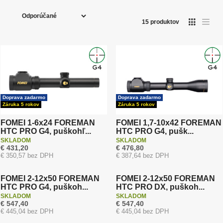
R
● výkon puškohľadov vo svojej kategórii
a
● záručný a pozáručný servis v ČR
15
produktov
d
V našej ponuke nájdete:
e
●
puškohľady FOREMAN
– puškohľady s perfektnou
n
svetelnosťou
i
●
puškohľady BEATER
II
– výkonné puškohľady
e
strednej triedy
p
●
kolimátory FOMEI
– otvorené kolimátory a tubusové
r
Doprava zadarmo
Doprava zadarmo
kolimátory
Záruka 5 rokov
Záruka 5 rokov
o
d
FOMEI 1-6x24 FOREMAN
FOMEI 1,7-10x42 FOREMAN
HTC PRO G4, puškohľ...
HTC PRO G4, pušk...
u
SKLADOM
SKLADOM
k
€ 431,20
€ 476,80
Doprava zadarmo
Doprava zadarmo
€ 350,57 bez DPH
€ 387,64 bez DPH
t
Záruka 5 rokov
Záruka 5 rokov
o
FOMEI 2-12x50 FOREMAN
FOMEI 2-12x50 FOREMAN
v
HTC PRO G4, puškoh...
HTC PRO DX, puškoh...
SKLADOM
SKLADOM
Akcia
Akcia
€ 547,40
€ 547,40
Doprava zadarmo
Doprava zadarmo
€ 445,04 bez DPH
€ 445,04 bez DPH
Záruka 5 rokov
Záruka 5 rokov