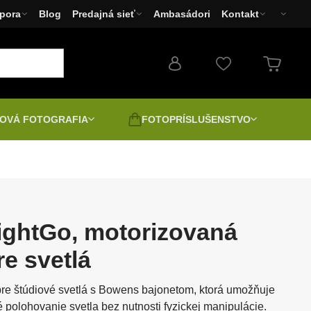
pora
Blog
Predajná sieť
Ambasádori
Kontakt
OVÁ FOTOGRAFIA
FOTOPRÍSLUŠENSTVO
Fotoaparáty
Filtre
Bazár - Dopredaj
Fototlačiarne Canon,
brane a
Druhá jakost | Bazar |
EPSON, HP
Rozbalené
ightGo, motorizovaná
ilaby
re svetlá
Pozitív digitálne
LED svetlá
pre štúdiové svetlá s Bowens bajonetom, ktorá umožňuje
ácia
Napínanie plátna a fotografií
átory
Spektivy
 polohovanie svetla bez nutnosti fyzickej manipulácie.