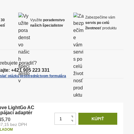
i
i
p
ť
t
o
Zabezpečíme vám
m
m
o
30
Využite
poradenstvo
č
servis po celú
n
n
stí
našich špecialistov
e
životnosť
produktu
o
o
t
ž
ž
s
s
t
t
v
v
rebujete poradiť?
o
o
ajte:
+421 905 223 331
slať otázku prostredníctvom formulára
ve LightGo AC
pájací adaptér
Z
KÚPIŤ
N
45,70
m
37,15 bez DPH
S
a
LADOM
e
n
v