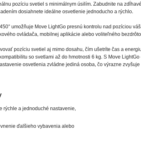
eálnu pozíciu svetiel s minimálnym úsilím. Zabudnite na zdĺha
iadením dosiahnete ideálne osvetlenie jednoducho a rýchlo.
450° umožňuje Move LightGo presnú kontrolu nad pozíciou váš
ového ovládača, mobilnej aplikácie alebo voliteľného bezdrôt
ať pozíciu svetiel aj mimo dosahu, čím ušetríte čas a energiu 
mpatibilitu so svetlami až do hmotnosti 6 kg. S Move LightGo 
stavenie osvetlenia zvládne jediná osoba, čo výrazne zvyšuje e
y
rýchle a jednoduché nastavenie,
vnenie ďalšieho vybavenia alebo