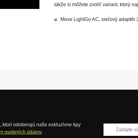
takže si môžete zvoliť variant, ktorý 
Move LightGo AC, sieťový adaptér 
 ktorí odoberajú naše exkluzívne tipy
m osobných údajov
.