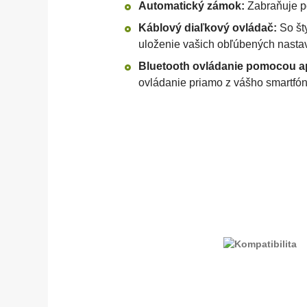
Automatický zámok:
Zabraňuje p
Káblový diaľkový ovládač:
So št
uloženie vašich obľúbených nasta
Bluetooth ovládanie pomocou ap
ovládanie priamo z vášho smartfón