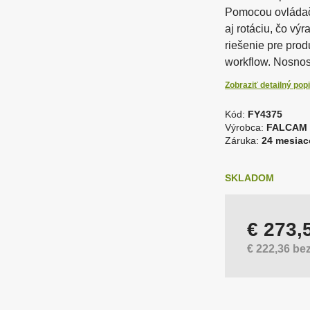
o najlepšie z analógovej
dpalovače bleskov a
Pomocou ovládača
Vybavenie fotokom
Odrazové dosky a p
otografie
otoaparátov
aj rotáciu, čo výr
riešenie pre prod
workflow. Nosnos
oftware
Fototlač - výpredaj
Zobraziť detailný pop
ríslušenstvo pre blesky a
Softboxy
vetlá
Kód:
FY4375
K
Výrobca:
FALCAM
ó
Záruka:
24 mesiac
d
d
SKLADOM
túdiové blesky
Uchytenie fotopoza
o
d
á
v
€ 273,
a
t
€ 222,36 be
e
ľ
a
: