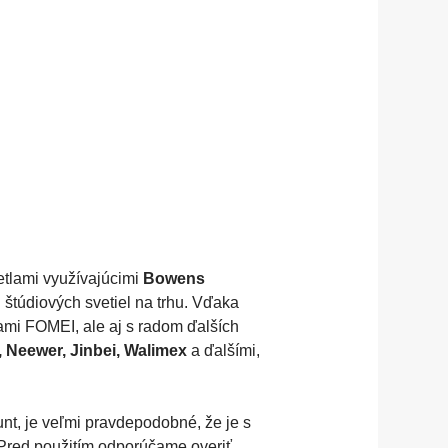
etlami využívajúcimi
Bowens
d štúdiových svetiel na trhu. Vďaka
ami FOMEI, ale aj s radom ďalších
, Neewer, Jinbei, Walimex
a ďalšími,
t, je veľmi pravdepodobné, že je s
 Pred použitím odporúčame overiť