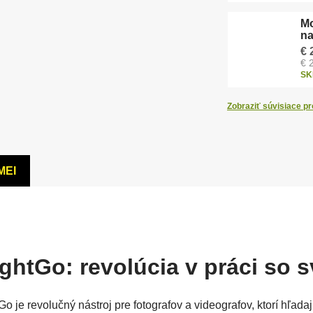
Mo
na
€ 
€ 
SK
Zobraziť súvisiace p
MEI
tGo: revolúcia v práci so s
e revolučný nástroj pre fotografov a videografov, ktorí hľadaj