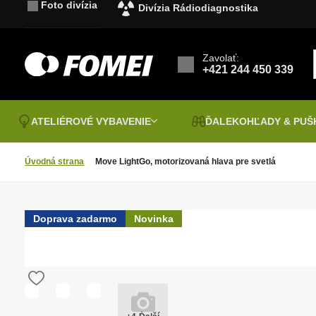
Foto divízia
Divízia Rádiodiagnostika
Zavolať:
+421 244 450 339
ATELIÉROVÉ VYBAVENIE
ĎALEKOHĽADY & PU
Úvodná strana
Move LightGo, motorizovaná hlava pre svetlá
Archivácia
Dopredaj
D
B
Akčná ponuka
B
D
FOMEI PAPER
F
Ďalekohľady
Doprava zadarmo
Novinka
t
Laminovací fólie
S
Fotochémia
F
Fotografické stoly a stany
F
t
A
Hahnemühle
P
E
Pozorovacie ďalekohľady
ď