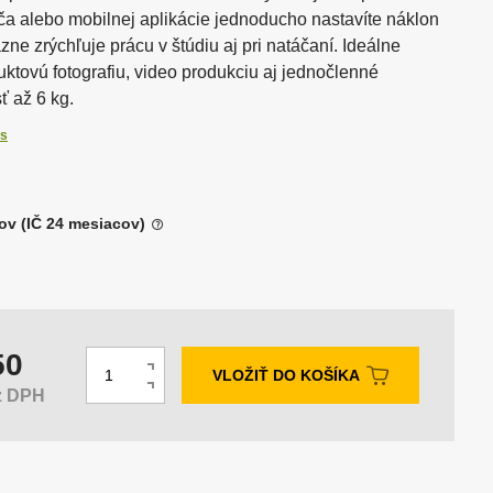
 alebo mobilnej aplikácie jednoducho nastavíte náklon
ory
anely
Podcast & Stream
azne zrýchľuje prácu v štúdiu aj pri natáčaní. Ideálne
uktovú fotografiu, video produkciu aj jednočlenné
ť až 6 kg.
Tlačiarne, minilaby a
fotokiosky DNP
is
Stojany a stropné systémy
ov (IČ 24 mesiacov)
dí
50
Z
N
VLOŽIŤ DO KOŠÍKA
m
z DPH
a
S
e
v
n
n
ý
í
i
š
ž
ť