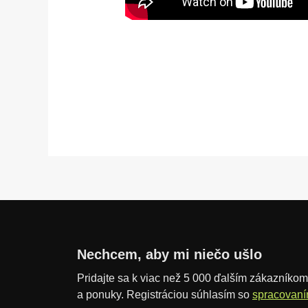
Nechcem, aby mi niečo ušlo
Pridajte sa k viac než 5 000 ďalším zákazníkom,
a ponuky. Registráciou súhlasím so
spracovaní