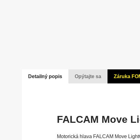
Detailný popis
Opýtajte sa
Záruka FO
FALCAM Move Ligh
Motorická hlava FALCAM Move LightGo j