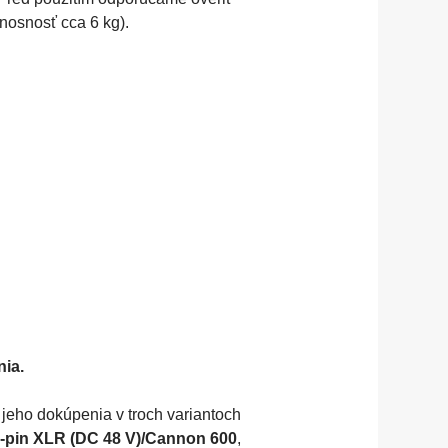
 nosnosť cca 6 kg).
nia.
eho dokúpenia v troch variantoch
-pin XLR (DC 48 V)/Cannon 600
,