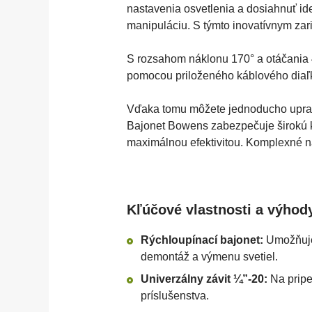
nastavenia osvetlenia a dosiahnuť id
manipuláciu. S týmto inovatívnym zar
S rozsahom náklonu 170° a otáčania 
pomocou priloženého káblového diaľk
Vďaka tomu môžete jednoducho upravov
Bajonet Bowens zabezpečuje širokú ko
maximálnou efektivitou. Komplexné na
Kľúčové vlastnosti a výhod
Rýchloupínací bajonet:
Umožňuje 
demontáž a výmenu svetiel.
Univerzálny závit ¼”-20:
Na pripe
príslušenstva.