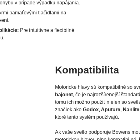
ohybu v prípade výpadku napájania.
yrmi pamäťovými tlačidlami na
vení.
likácie:
Pre intuitívne a flexibilné
u.
Kompatibilita
Motorické hlavy sú kompatibilné so sv
bajonet
, čo je najrozšírenejší štandar
tomu ich možno použiť nielen so svetl
značiek ako
Godox, Aputure, Nanlite
ktoré tento systém používajú.
Ak vaše svetlo podporuje Bowens moun
motorickou hlavou plne kompatibilné.