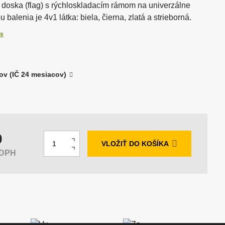
á doska (flag) s rýchloskladacím rámom na univerzálne
ory
anely
Podcast & Stream
 balenia je 4v1 látka: biela, čierna, zlatá a strieborná.
is
Tlačiarne, minilaby a
fotokiosky DNP
ov (IČ 24 mesiacov)
Stojany a stropné systémy
dí
0
Z
N
VLOŽIŤ DO KOŠÍKA
m
 DPH
a
S
e
v
n
n
ý
í
i
š
ž
ť
i
i
p
ť
t
o