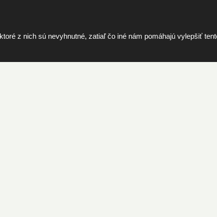
e
Máme viac ak
i
rokov skúseno
G
l
ré z nich sú nevyhnutné, zatiaľ čo iné nám pomáhajú vylepšiť tento
o
b
a
l
-
Pot
C
Vol
Y
Odo
MEI