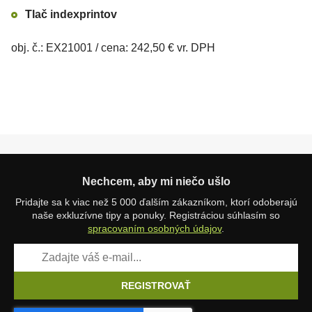
Tlač indexprintov
obj. č.: EX21001 / cena: 242,50 € vr. DPH
Nechcem, aby mi niečo ušlo
Pridajte sa k viac než 5 000 ďalším zákazníkom, ktorí odoberajú
naše exkluzívne tipy a ponuky. Registráciou súhlasím so
spracovaním osobných údajov
.
REGISTROVAŤ