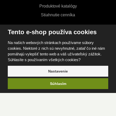
Produktové katalógy
Stiahnutie cenníka
Tento e-shop používa cookies
Na našich webových stránkach používame súbory
cookies. Niektoré z nich sú nevyhnutné, zatiaľ čo iné nám
ZOBRAZIŤ VŠETKY
MOŽNOSTI NÁKUPU
pomáhajú vylepšiť tento web a váš užívateľský zážitok.
Súhlasíte s používaním všetkých cookies?
Nastavenie
© 2026, FOMEI s.r.o.
Súhlasím
Vyhlásenie o prístupnosti
Mapa stránok
GDPR
Cookies
Nastavenia cookies
Tento web je chránený pomocou Google reCAPTCHA, a platia
pre neho
Zásady ochrany osobných údajov
a
zmluvné
podmienky
spoločnosti Google.
e