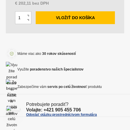
€ 202,11 bez DPH
Z
VLOŽIŤ DO KOŠÍKA
N
m
S
a
e
n
v
n
í
ý
i
ž
š
ť
i
i
Máme viac ako
30 rokov skúseností
p
t
ť
o
m
m
Využite
poradenstvo našich špecialistov
č
n
n
e
o
o
t
ž
Zabezpečíme vám
servis po celú životnosť
produktu
ž
s
s
t
t
Potrebujete poradiť?
v
v
Volajte:
+421 905 455 706
o
Odoslať otázku prostredníctvom formulára
o