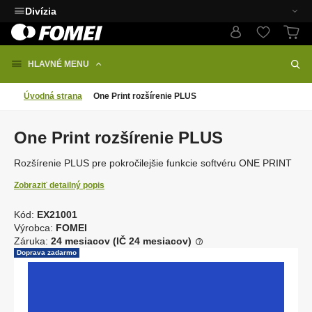
Divízia
HLAVNÉ MENU
Úvodná strana
One Print rozšírenie PLUS
One Print rozšírenie PLUS
Rozšírenie PLUS pre pokročilejšie funkcie softvéru ONE PRINT
Zobraziť detailný popis
Kód:
EX21001
K
Výrobca:
FOMEI
ó
Záruka:
24 mesiacov (IČ 24 mesiacov)
d
Doprava zadarmo
d
o
d
á