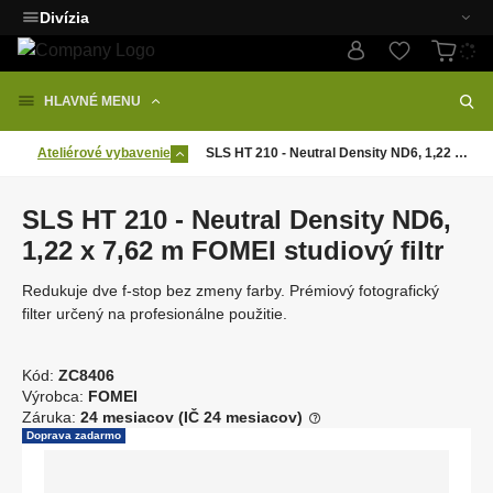
Divízia
HLAVNÉ MENU
Ateliérové vybavenie
SLS HT 210 - Neutral Density ND6, 1,22 x 7,62 m FOMEI studiový filtr
SLS HT 210 - Neutral Density ND6,
1,22 x 7,62 m FOMEI studiový filtr
Redukuje dve f-stop bez zmeny farby. Prémiový fotografický
filter určený na profesionálne použitie.
Kód:
ZC8406
K
Výrobca:
FOMEI
ó
Záruka:
24 mesiacov (IČ 24 mesiacov)
d
Doprava zadarmo
d
o