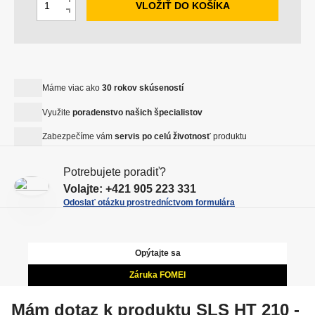
VLOŽIŤ DO KOŠÍKA
N
m
S
a
e
n
v
n
í
ý
i
ž
š
ť
i
Máme viac ako
30 rokov skúseností
i
p
t
ť
Využite
poradenstvo našich špecialistov
o
m
m
č
Zabezpečíme vám
servis po celú životnosť
produktu
n
n
e
o
o
t
Potrebujete poradiť?
ž
ž
Volajte:
+421 905 223 331
s
s
Odoslať otázku prostredníctvom formulára
t
t
v
v
o
o
Opýtajte sa
Záruka FOMEI
Mám dotaz k produktu SLS HT 210 -