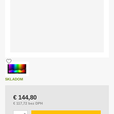
d
á
v
a
t
e
ľ
a
:
C
O
T
E
C
H
SKLADOM
€ 144,80
€ 117,72 bez DPH
Z