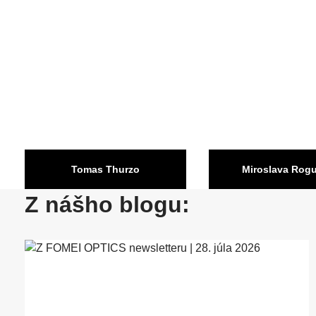
Tomas Thurzo
Miroslava Rog
Z nášho blogu:
Slovensko
Slovensko