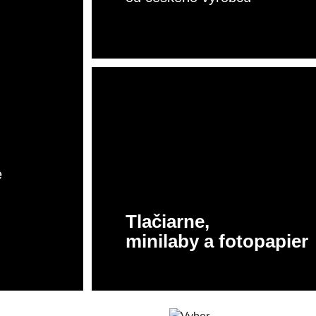
o najlepšie z analógovej
dpalovače bleskov a
Vybavenie fotokom
Odrazové dosky a p
otografie
otoaparátov
oftware
Fototlač - výpredaj
ríslušenstvo pre blesky a
Softboxy
vetlá
e
túdiové blesky
Uchytenie fotopoza
Tlačiarne,
minilaby a fotopapier