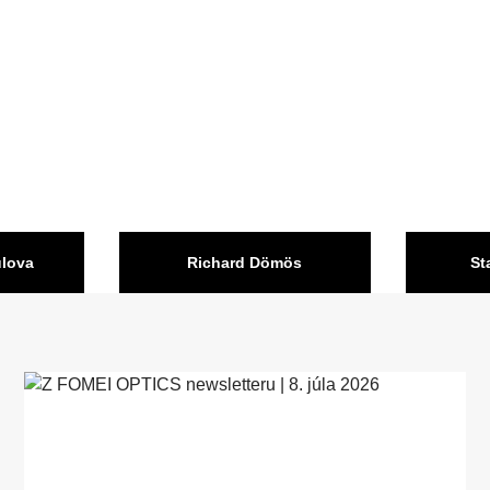
ulova
Richard Dömös
St
Slovensko
Česká republ