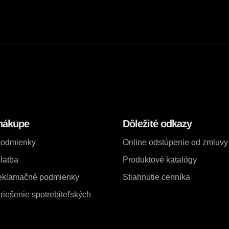
nákupe
Dôležité odkazy
podmienky
Online odstúpenie od zmluvy
latba
Produktové katalógy
reklamačné podmienky
Stiahnutie cenníka
iešenie spotrebiteľských