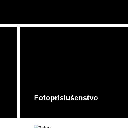
ory
anely
Podcast & Stream
Tlačiarne, minilaby a
fotokiosky DNP
Stojany a stropné systémy
dí
Fotopríslušenstvo