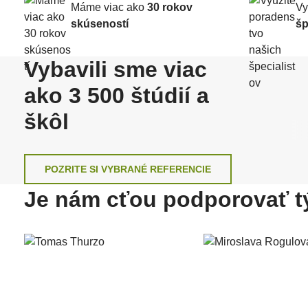
Máme viac ako
30 rokov
Vy
skúseností
šp
Vybavili sme viac
ako 3 500 štúdií a
škôl
POZRITE SI VYBRANÉ REFERENCIE
Je nám cťou podporovať t