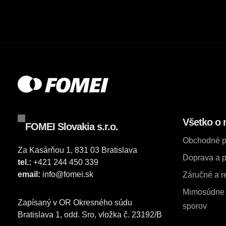
Všetko o 
FOMEI Slovakia s.r.o.
Obchodné 
Za Kasárňou 1, 831 03 Bratislava
Doprava a p
tel.:
+421 244 450 339
email:
info@fomei.sk
Záručné a 
Mimosúdne r
Zapísaný v OR Okresného súdu
sporov
Bratislava 1, odd. Sro, vložka č. 23192/B