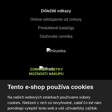
Dôležité odkazy
Online odstúpenie od zmluvy
Produktové katalógy
Stiahnutie cenníka
ZOBRAZIŤ VŠETKY
MOŽNOSTI NÁKUPU
Tento e-shop používa cookies
Na našich webových stránkach používame súbory
© 2026, FOMEI s.r.o.
cookies. Niektoré z nich sú nevyhnutné, zatiaľ čo iné nám
Vyhlásenie o prístupnosti
Mapa stránok
GDPR
Cookies
Nastavenia cookies
pomáhajú vylepšiť tento web a váš užívateľský zážitok.
Tento web je chránený pomocou Google reCAPTCHA, a platia