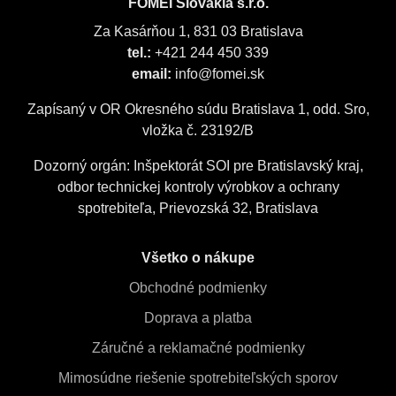
FOMEI Slovakia s.r.o.
Za Kasárňou 1, 831 03 Bratislava
tel.:
+421 244 450 339
email:
info@fomei.sk
Zapísaný v OR Okresného súdu Bratislava 1, odd. Sro,
vložka č. 23192/B
Dozorný orgán: Inšpektorát SOI pre Bratislavský kraj,
odbor technickej kontroly výrobkov a ochrany
spotrebiteľa, Prievozská 32, Bratislava
Všetko o nákupe
Obchodné podmienky
Doprava a platba
Záručné a reklamačné podmienky
Mimosúdne riešenie spotrebiteľských sporov