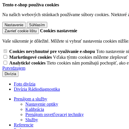
Tento e-shop používa cookies
Na našich webových stránkach používame súbory cookies. Niektoré z 
Nastavenie
Súhlasím
Cookies nastavenie
Zavrieť cookie lištu
Vaše súkromie je dôležité. Môžete si vybrať nastavenia cookies nižšie
Cookies nevyhnutné pre využívanie e-shopu
Toto nastavenie 
Marketingové cookies
Vďaka týmto cookies môžeme zlepšovať v
Analytické cookies
Tieto cookies nám pomáhajú pochopiť, ako 
Potvrdzujem
Divízia
Foto divízia
Divízia Rádiodiagnostika
Prenájom a služby
Nastavenie optiky
Kalibrácia
Prenájom osvetľovacej techniky
Služby
Referencie