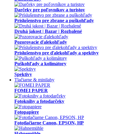
Puškohľady a kolimátory
Spektivy
Tlačiarne & minilaby
FOMEI PAPER
Fotoknihy a fotodarčeky
Fotopapiere
Fototlačiarne Canon, EPSON, HP
Hahnemühle
Atramentové minilaby EPSON a Fujifilm
Kašírovanie a laminácia
Napínanie plátna a fotografií
Latex/ solvent/ UV media
Software