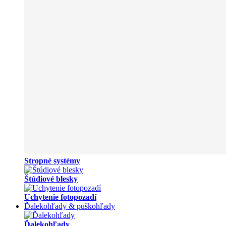
Stropné systémy
Štúdiové blesky
Uchytenie fotopozadí
Ďalekohľady & puškohľady
Ďalekohľady
Darčeky pre poľovníkov a turistov
Príslušenstvo pre zbrane a puškohľady
Druhá jakost | Bazar | Rozbalené
Pozorovacie ďalekohľady
Príslušenstvo pre ďalekohľady a spektivy