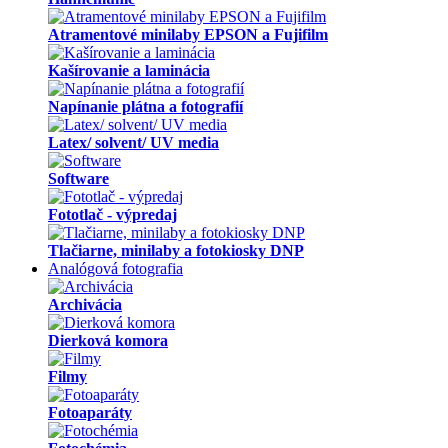
Fototlač - výpredaj
Tlačiarne, minilaby a fotokiosky DNP
Analógová fotografia
Archivácia
Dierková komora
Filmy
Fotoaparáty
Fotochémia
Fotopapiere
Fotopapiery pre minilaby RA-4
Pozitív digitálne
Špeciálne položky
To najlepšie z analógovej fotografie