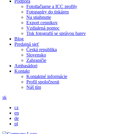
Podpora
Fototlačiarne a ICC profily
Fotopapíry do tiskáren
Na stiahnutie
Export cennikov
Vzdialená pomoc
Tisk fotografií se správou barev
Blog
Predajná sieť
Česká republika
Slovensko
Zahraničie
Ambasádori
Kontakt
Kontaktné informácie
Profil spoločnosti
Náš tím
sk
cz
en
de
pl