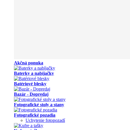
Akčná ponuka
Baterky a nabíjačky
Batériové blesky
Bazár - Dopredaj
Fotografické stoly a stany
Fotografické pozadia
Uchytenie fotopozadí
Kufre a tašky
LED svetlá
Motorizované hlavy pre svetlá
Odpalovače bleskov a fotoaparátov
Odrazové dosky a panely
Podcast & Stream