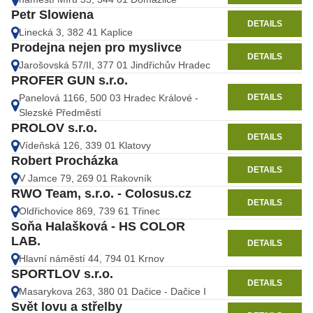
Petr Slowiena
DETAILS
Linecká 3, 382 41 Kaplice
Prodejna nejen pro myslivce
DETAILS
Jarošovská 57/II, 377 01 Jindřichův Hradec
PROFER GUN s.r.o.
DETAILS
Panelová 1166, 500 03 Hradec Králové -
Slezské Předměstí
PROLOV s.r.o.
DETAILS
Vídeňská 126, 339 01 Klatovy
Robert Procházka
DETAILS
V Jamce 79, 269 01 Rakovník
RWO Team, s.r.o. - Colosus.cz
DETAILS
Oldřichovice 869, 739 61 Třinec
Soňa Halašková - HS COLOR
LAB.
DETAILS
Hlavní náměstí 44, 794 01 Krnov
SPORTLOV s.r.o.
DETAILS
Masarykova 263, 380 01 Dačice - Dačice I
Svět lovu a střelby