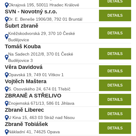
DETAILS
Okrajová 195, 50011 Hradec Králové
SVN - Novotný s.r.o.
DETAILS
Dr. E. Beneše 1906/38, 792 01 Bruntál
Šubrt zbraně
DETAILS
Kněžskodvorská 29, 370 10 České
Budějovice
Tomáš Kouba
DETAILS
Na Sadech 2012/8, 370 01 České
Budějovice 3
Věra Davidová
DETAILS
Opavská 19, 749 01 Vítkov 1
Vojtěch Maštera
DETAILS
S. Osovského 24, 674 01 Třebíč
ZBRANĚ A STŘELIVO
DETAILS
Znojemská 671/13, 586 01 Jihlava
Zbraně Liberec
DETAILS
U Kina 15, 463 03 Stráž nad Nisou
Zbraně Tobiášek
DETAILS
Nákladní 41, 74625 Opava