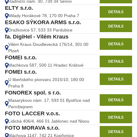
Radniční nám. 30, 739 34 Šenov
ELTY s.r.o.
DETAILS
Milady Horákové 78, 170 00 Praha 7
ESAKO SÝKORA ARMS s.r.o.
DETAILS
Dražkovice 57, 533 33 Pardubice
fa. DigiHel - Vilém Kraus
DETAILS
Vilém Kraus Doudlevecká 176/14, 301 00
Plzeň
FOMEI s.r.o.
DETAILS
Machkova 587, 500 11 Hradec Králové
FOMEI s.r.o.
DETAILS
U libeňského pivovaru 2015/10, 180 00
Praha 8
FONOREX spol. s r.o.
DETAILS
Masarykovo nám. 17, 593 01 Bystřice nad
Pernštejnem
FOTO LACCER v.o.s.
DETAILS
Lidická 406/4, 466 01 Jablonec nad Nisou
FOTO MORAVA s.r.o.
DETAILS
Máchova 1147, 742 21 Kopřivnice