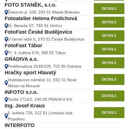
FOTO STANĚK, s.r.o.
DETAILS
Železná ul. 108, 293 01 Mladá Boleslav
Fotoatelier Helena Frolichová
DETAILS
Dr. Beneše 87, 783 91 Uničov
FotoFast České Budějovice
DETAILS
U černé věže 5, 370 01 České Budějovice
FotoFast Tábor
DETAILS
Tř. 9. května 678, 390 02 Tábor
GRADIVA a.s.
DETAILS
Poděbradova 3148/109, 702 00 Ostrava
Hračky sport Hlavatý
DETAILS
Vratislavovo náměstí 11, 592 31 Nové
Město na Moravě
INFOTO s.r.o.
DETAILS
Točitá 1714/2, 140 00 PRAHA 4 Krč
Ing. Josef Kraus
DETAILS
5. května 726, 512 51 Lomnice nad
Popelkou
INTERFOTO