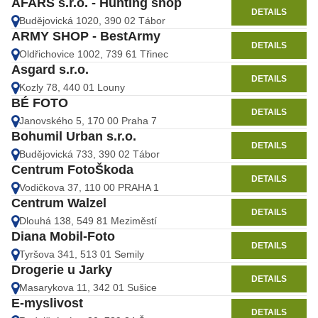
AFARS s.r.o. - Hunting shop
DETAILS
Budějovická 1020, 390 02 Tábor
ARMY SHOP - BestArmy
DETAILS
Oldřichovice 1002, 739 61 Třinec
Asgard s.r.o.
DETAILS
Kozly 78, 440 01 Louny
BÉ FOTO
DETAILS
Janovského 5, 170 00 Praha 7
Bohumil Urban s.r.o.
DETAILS
Budějovická 733, 390 02 Tábor
Centrum FotoŠkoda
DETAILS
Vodičkova 37, 110 00 PRAHA 1
Centrum Walzel
DETAILS
Dlouhá 138, 549 81 Meziměstí
Diana Mobil-Foto
DETAILS
Tyršova 341, 513 01 Semily
Drogerie u Jarky
DETAILS
Masarykova 11, 342 01 Sušice
E-myslivost
DETAILS