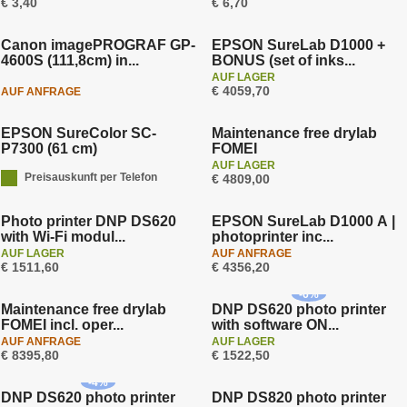
€ 3,40
€ 6,70
Nachrichten
Kostenlose Lieferung
Canon imagePROGRAF GP-
EPSON SureLab D1000 +
4600S (111,8cm) in...
BONUS (set of inks...
AUF LAGER
€ 4059,70
AUF ANFRAGE
Kostenlose Lieferung
Kostenlose Lieferung
EPSON SureColor SC-
Maintenance free drylab
P7300 (61 cm)
FOMEI
AUF LAGER
Aktion
Preisauskunft per Telefon
€ 4809,00
Kostenlose Lieferung
Kostenlose Lieferung
Photo printer DNP DS620
EPSON SureLab D1000 A |
with Wi-Fi modul...
photoprinter inc...
AUF LAGER
AUF ANFRAGE
Aktion
€ 1511,60
€ 4356,20
Kostenlose Lieferung
Kostenlose Lieferung
-
6
%
Maintenance free drylab
DNP DS620 photo printer
FOMEI incl. oper...
with software ON...
AUF ANFRAGE
AUF LAGER
Aktion
€ 8395,80
€ 1522,50
Kostenlose Lieferung
Kostenlose Lieferung
-
4
%
DNP DS620 photo printer
DNP DS820 photo printer