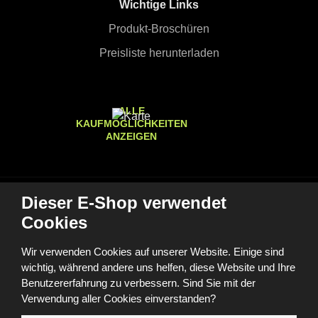
Wichtige Links
Produkt-Broschüren
Preisliste herunterladen
ALLE
KAUFMÖGLICHKEITEN
ANZEIGEN
Dieser E-Shop verwendet
© 2026, FOMEI s.r.o.
Cookies
Barrierefreiheitserklärung
Sitemap
GDPR
Cookies
Cookie-Einstellungen
Diese Website ist durch reCAPTCHA geschützt und es gelten
Wir verwenden Cookies auf unserer Website. Einige sind
die
Datenschutzbestimmungen
und
Nutzungsbedingungen
von
wichtig, während andere uns helfen, diese Website und Ihre
Google.
Benutzererfahrung zu verbessern. Sind Sie mit der
Verwendung aller Cookies einverstanden?
e