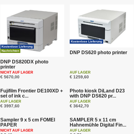
d
u
k
t
s
o
Kostenlose Lieferung
r
Kostenlose Lieferung
t
Nachrichten
DNP DS620 photo printer
i
DNP DS820DX photo
e
printer
r
NICHT AUF LAGER
AUF LAGER
€ 5670,00
€ 1259,60
u
Kostenlose Lieferung
Kostenlose Lieferung
n
Fujifilm Frontier DE100XD +
Photo kiosk DiLand D23
g
set of ink c...
with DNP DS620 pr...
AUF LAGER
AUF LAGER
€ 3997,60
€ 3642,70
Sampler 9 x 5 cm FOMEI
SAMPLER 5 x 11 cm
PAPER
Hahnemühle Digital Fin...
NICHT AUF LAGER
AUF LAGER
Kostenlose Lieferung