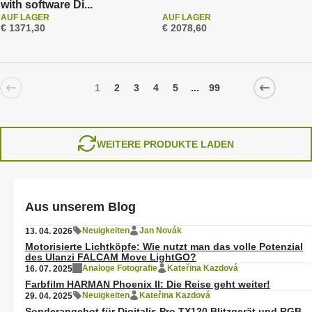
with software Di...
AUF LAGER
AUF LAGER
€ 1371,30
€ 2078,60
1
2
3
4
5
...
99
WEITERE PRODUKTE LADEN
Aus unserem Blog
Neuigkeiten
Jan Novák
13. 04. 2026
Motorisierte Lichtköpfe: Wie nutzt man das volle Potenzial
des Ulanzi FALCAM Move LightGO?
Analoge Fotografie
Kateřina Kazdová
16. 07. 2025
Farbfilm HARMAN Phoenix II: Die Reise geht weiter!
Neuigkeiten
Kateřina Kazdová
29. 04. 2025
Sonderangebot für Digitalis Pro TX120 Blitzgerät und RGB