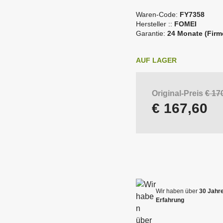
e
as Beste der analogen
Waren-Code:
FY7358
B&W Accessories
n
otografie
V
unk-Fernauslöser für Blitze
Faltreflektoren
Hersteller ::
FOMEI
e
Garantie:
24 Monate (Firm
Fotodruck -
oftware
n
Räumungsverkauf
d
AUF LAGER
o
ubehör für Blitze und
r
Softboxen
euchten
C
o
Original-Preis
€ 17
d
€ 167,60
e
:
befestigendes Syst
F
tudioblitze
Fotohintergrund
o
m
e
i
G
l
Wir haben über
30 Jahr
o
Erfahrung
b
a
l