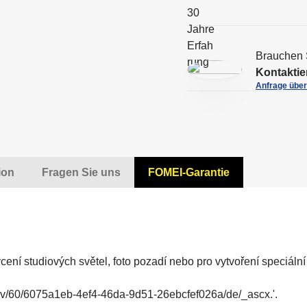
-
C
Y
Brauchen 
Kontaktie
Anfrage übe
ion
Fragen Sie uns
FOMEI-Garantie
ycení studiových světel, foto pozadí nebo pro vytvoření speciáln
ewv/60/6075a1eb-4ef4-46da-9d51-26ebcfef026a/de/_ascx.'.