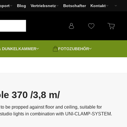
pport
Blog
Vertriebsnetz
Botschafter
Kontakt
 & DUNKELKAMMER
FOTOZUBEHÖR
Filter
Drucker und Minilabs
Fotoapparate
Ausverkauf - Basar
EPSON
 und
Zweite Wahl | Secondhand |
Ausgepackt
le 370 /3,8 m/
-
to be propped against floor and ceiling, suitable for
Positiv digital
 studio lights in combination with UNI-CLAMP-SYSTEM.
Leinwand und Foto
LED Leuchten
spannen
Spektive