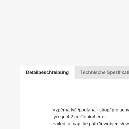
Detailbeschreibung
Technische Spezifikat
Vzpěrná tyč /podlaha - strop/ pro uch
tyče je 4,2 m. Control error:
Failed to map the path '/ewobjects/